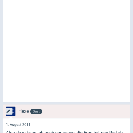
Hexe
Gast
1. August 2011
Also dazu kann ich auch nur sagen, die Frau hat nen Rad ab.