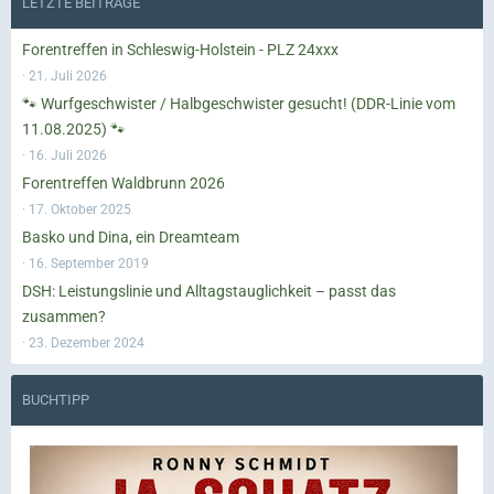
LETZTE BEITRÄGE
Forentreffen in Schleswig-Holstein - PLZ 24xxx
21. Juli 2026
🐾 Wurfgeschwister / Halbgeschwister gesucht! (DDR-Linie vom
11.08.2025) 🐾
16. Juli 2026
Forentreffen Waldbrunn 2026
17. Oktober 2025
Basko und Dina, ein Dreamteam
16. September 2019
DSH: Leistungslinie und Alltagstauglichkeit – passt das
zusammen?
23. Dezember 2024
BUCHTIPP