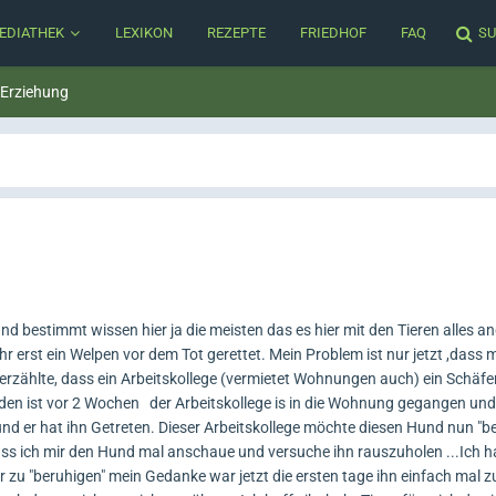
EDIATHEK
LEXIKON
REZEPTE
FRIEDHOF
FAQ
SU
 Erziehung
und bestimmt wissen hier ja die meisten das es hier mit den Tieren alles an
 erst ein Welpen vor dem Tot gerettet. Mein Problem ist nur jetzt ,dass 
erzählte, dass ein Arbeitskollege (vermietet Wohnungen auch) ein Schäfe
den ist vor 2 Wochen
der Arbeitskollege is in die Wohnung gegangen und
nd er hat ihn Getreten. Dieser Arbeitskollege möchte diesen Hund nun "be
ass ich mir den Hund mal anschaue und versuche ihn rauszuholen ...Ich 
u "beruhigen" mein Gedanke war jetzt die ersten tage ihn einfach mal z