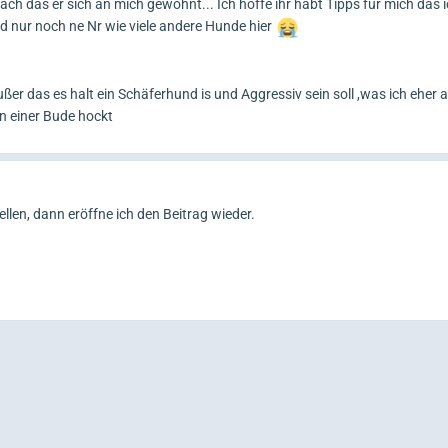
ch das er sich an mich gewöhnt... Ich hoffe ihr habt Tipps für mich das 
 nur noch ne Nr wie viele andere Hunde hier
ßer das es halt ein Schäferhund is und Aggressiv sein soll ,was ich eher a
 in einer Bude hockt
ellen, dann eröffne ich den Beitrag wieder.