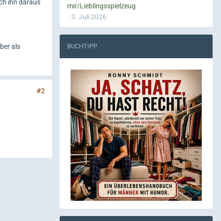
ich ihn daraus
mir/Lieblingsspielzeug
3. Juli 2026
ber als
BUCHTIPP
#2