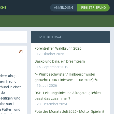
CHE
ANMELDUNG
REGISTRIERUNG
LETZTE BEITRÄGE
Forentreffen Waldbrunn 2026
#1
17. Oktober 2025
Basko und Dina, ein Dreamteam
16. September 2019
🐾 Wurfgeschwister / Halbgeschwister
dere, als gut
gesucht! (DDR-Linie vom 11.08.2025) 🐾
mein freund
16. Juli 2026
rhund in einer
 der
DSH: Leistungslinie und Alltagstauglichkeit –
seitigen" und
passt das zusammen?
habe nun 1
23. Dezember 2024
u Füttern und
Foto des Monats Juli 2026 - Motto : Spiel mit