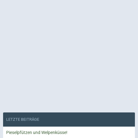
LETZTE BEITRÄGE
Pieselpfützen und Welpenküsse!