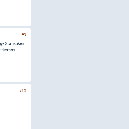
#9
ge Statistiken
 vorkommt.
#10