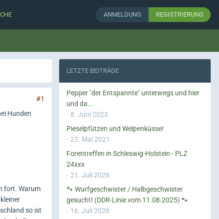
CHE
ANMELDUNG
REGISTRIERUNG
LETZTE BEITRÄGE
Pepper "der Entspannte" unterwegs und hier
#1
und da...
 bei Hunden
8. Juni 2023
Pieselpfützen und Welpenküsse!
22. Mai 2021
Forentreffen in Schleswig-Holstein - PLZ
24xxx
21. Juli 2026
n fort. Warum
🐾 Wurfgeschwister / Halbgeschwister
kleiner
gesucht! (DDR-Linie vom 11.08.2025) 🐾
schland so ist
16. Juli 2026