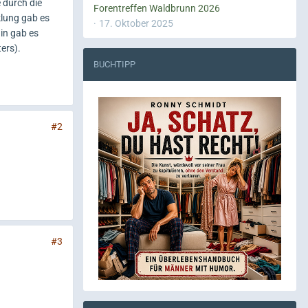
 durch die
Forentreffen Waldbrunn 2026
klung gab es
17. Oktober 2025
in gab es
ers).
BUCHTIPP
#2
#3