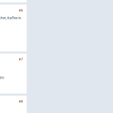
#6
er, Kaffee in
#7
!!!
#8