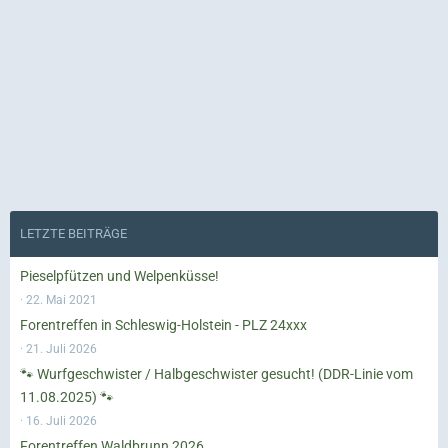
LETZTE BEITRÄGE
Pieselpfützen und Welpenküsse!
22. Mai 2021
Forentreffen in Schleswig-Holstein - PLZ 24xxx
21. Juli 2026
🐾 Wurfgeschwister / Halbgeschwister gesucht! (DDR-Linie vom
11.08.2025) 🐾
16. Juli 2026
Forentreffen Waldbrunn 2026