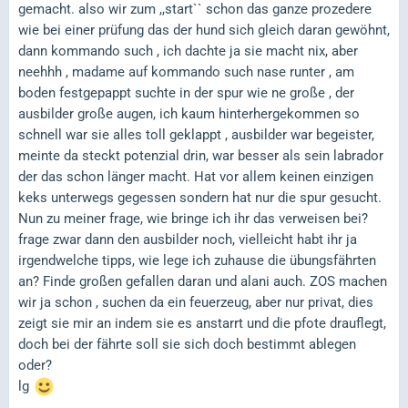
gemacht. also wir zum ,,start`` schon das ganze prozedere
wie bei einer prüfung das der hund sich gleich daran gewöhnt,
dann kommando such , ich dachte ja sie macht nix, aber
neehhh , madame auf kommando such nase runter , am
boden festgepappt suchte in der spur wie ne große , der
ausbilder große augen, ich kaum hinterhergekommen so
schnell war sie alles toll geklappt , ausbilder war begeister,
meinte da steckt potenzial drin, war besser als sein labrador
der das schon länger macht. Hat vor allem keinen einzigen
keks unterwegs gegessen sondern hat nur die spur gesucht.
Nun zu meiner frage, wie bringe ich ihr das verweisen bei?
frage zwar dann den ausbilder noch, vielleicht habt ihr ja
irgendwelche tipps, wie lege ich zuhause die übungsfährten
an? Finde großen gefallen daran und alani auch. ZOS machen
wir ja schon , suchen da ein feuerzeug, aber nur privat, dies
zeigt sie mir an indem sie es anstarrt und die pfote drauflegt,
doch bei der fährte soll sie sich doch bestimmt ablegen
oder?
lg