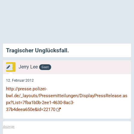
Tragischer Unglücksfall.
Jerry Lee
Gast
12. Februar 2012
http://presse.polizei-
bwl.de/_layouts/Pressemitteilungen/DisplayPressRelease.as
px?List=7fba1b0b-2ee1-4630-8ac3-
37b4deea650e&Id=22170