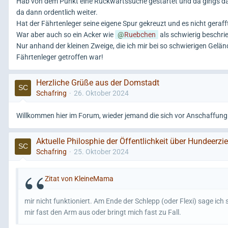
Hab von dem Punkt eine Rückwärtssuche gestartet und da gings da
da dann ordentlich weiter.
Hat der Fährtenleger seine eigene Spur gekreuzt und es nicht geraff
War aber auch so ein Acker wie
Ruebchen
als schwierig beschri
Nur anhand der kleinen Zweige, die ich mir bei so schwierigen Gel
Fährtenleger getroffen war!
Herzliche Grüße aus der Domstadt
Schafring
26. Oktober 2024
Willkommen hier im Forum, wieder jemand die sich vor Anschaffung
Aktuelle Philosphie der Öffentlichkeit über Hundeerz
Schafring
25. Oktober 2024
Zitat von KleineMama
mir nicht funktioniert. Am Ende der Schlepp (oder Flexi) sage ich s
mir fast den Arm aus oder bringt mich fast zu Fall.