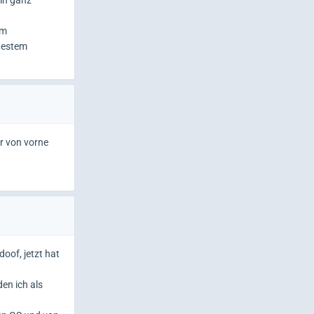
ein ganz
em
stestem
r von vorne
oof, jetzt hat
en ich als