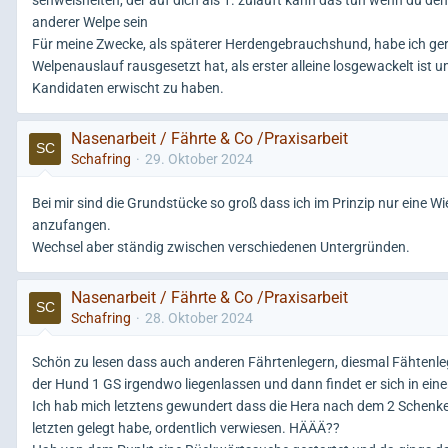
senweisheiten, der auf dich als 1. zuläuft kann das tun wenn du d
anderer Welpe sein
Für meine Zwecke, als späterer Herdengebrauchshund, habe ich ge
Welpenauslauf rausgesetzt hat, als erster alleine losgewackelt ist
Kandidaten erwischt zu haben.
Nasenarbeit / Fährte & Co /Praxisarbeit
Schafring
29. Oktober 2024
Bei mir sind die Grundstücke so groß dass ich im Prinzip nur eine
anzufangen.
Wechsel aber ständig zwischen verschiedenen Untergründen.
Nasenarbeit / Fährte & Co /Praxisarbeit
Schafring
28. Oktober 2024
Schön zu lesen dass auch anderen Fährtenlegern, diesmal Fähtenleger
der Hund 1 GS irgendwo liegenlassen und dann findet er sich in ein
Ich hab mich letztens gewundert dass die Hera nach dem 2 Schenkel
letzten gelegt habe, ordentlich verwiesen. HÄÄÄ??