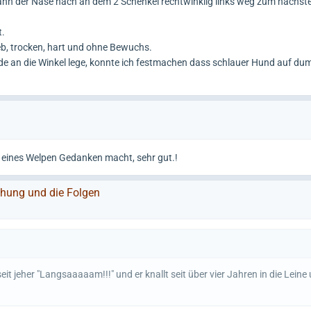
nn der Nase nach an dem 2 Schenkel rechtwinklig links weg zum nächst
t.
eb, trocken, hart und ohne Bewuchs.
ände an die Winkel lege, konnte ich festmachen dass schlauer Hund auf d
 eines Welpen Gedanken macht, sehr gut.!
iehung und die Folgen
eit jeher "Langsaaaaam!!!" und er knallt seit über vier Jahren in die Leine