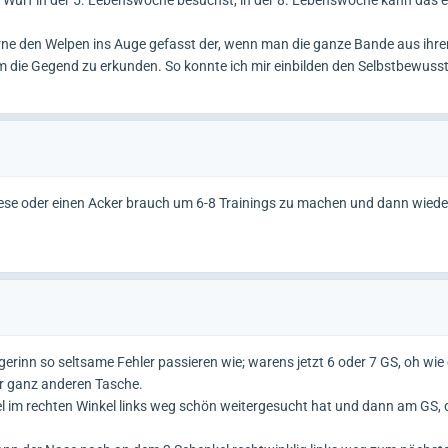
en Wurf in der 5. Lebenswoche besuchst, in der 8. Lebenswoche kann das 
rne den Welpen ins Auge gefasst der, wenn man die ganze Bande aus ihr
 um die Gegend zu erkunden. So konnte ich mir einbilden den Selbstbewus
 Wiese oder einen Acker brauch um 6-8 Trainings zu machen und dann wiede
inn so seltsame Fehler passieren wie; warens jetzt 6 oder 7 GS, oh wie d
er ganz anderen Tasche.
 im rechten Winkel links weg schön weitergesucht hat und dann am GS, d