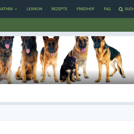
IATHEK
LEXIKON
REZEPTE
FRIEDHOF
FAQ
SUC