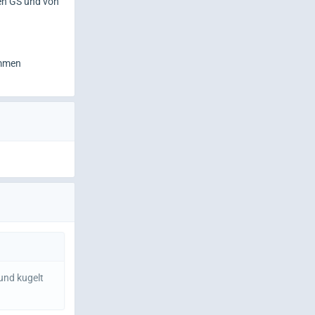
en GS und von
ummen
 und kugelt