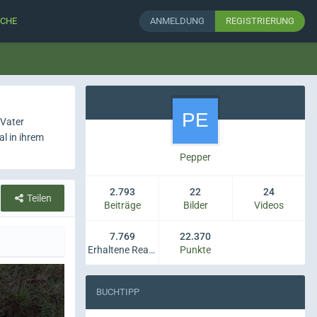
CHE
ANMELDUNG
REGISTRIERUNG
 Vater
al in ihrem
Pepper
2.793
22
24
Teilen
Beiträge
Bilder
Videos
7.769
22.370
Erhaltene Reaktionen
Punkte
BUCHTIPP