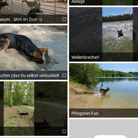
Ablage
eum...ähm im Zoo! :-)
Wellenbrecher!
kchen (das Du selbst verbuddelt hast) 🤣
Pfingsten-Fun