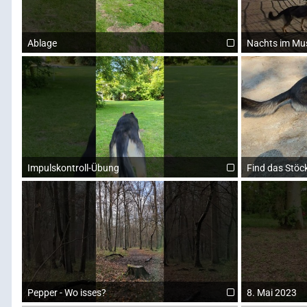
Ablage
Nachts im Mus
Impulskontroll-Übung
Find das Stöc
Pepper - Wo isses?
8. Mai 2023