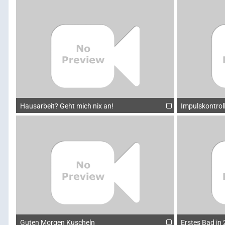
Hausarbeit? Geht mich nix an!
Impulskontroll
Guten Morgen Kuscheln
Erstes Bad in