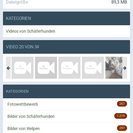
Dateigröße
89,3 MB
KATEGORIEN
Videos von Schäferhunden
VIDEO 20 VON 34
KATEGORIEN
Fotowettbewerb
267
Bilder von Schäferhunden
1.219
Bilder von Welpen
297