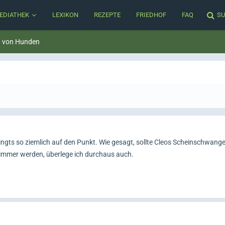
EDIATHEK
LEXIKON
REZEPTE
FRIEDHOF
FAQ
SU
t von Hunden
ingts so ziemlich auf den Punkt. Wie gesagt, sollte Cleos Scheinschwange
hlimmer werden, überlege ich durchaus auch.