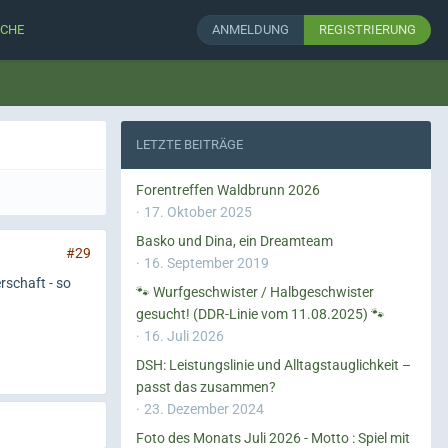
CHE
ANMELDUNG
REGISTRIERUNG
LETZTE BEITRÄGE
Forentreffen Waldbrunn 2026
17. Oktober 2025
Basko und Dina, ein Dreamteam
#29
16. September 2019
rschaft - so
🐾 Wurfgeschwister / Halbgeschwister
gesucht! (DDR-Linie vom 11.08.2025) 🐾
16. Juli 2026
DSH: Leistungslinie und Alltagstauglichkeit –
passt das zusammen?
23. Dezember 2024
Foto des Monats Juli 2026 - Motto : Spiel mit