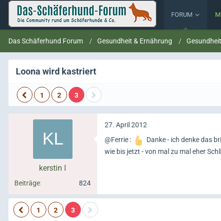
FORUM
M
Das Schäferhund Forum
Gesundheit & Ernährung
Gesundhei
Loona wird kastriert
1
2
3
27. April 2012
@Ferrie :
Danke - ich denke das br
wie bis jetzt - von mal zu mal eher Sc
kerstin l
Beiträge
824
1
2
3