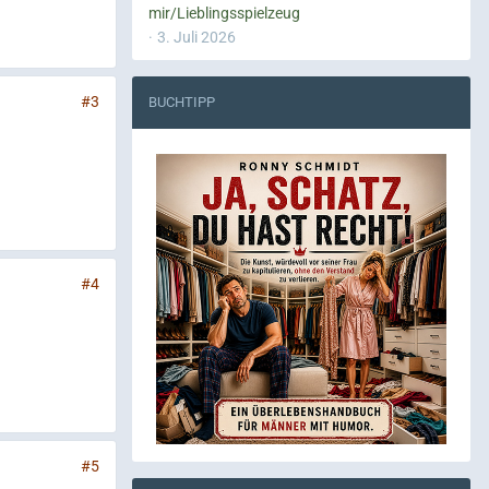
mir/Lieblingsspielzeug
3. Juli 2026
#3
BUCHTIPP
#4
#5