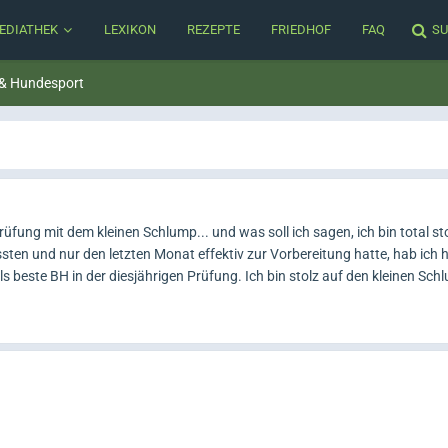
EDIATHEK
LEXIKON
REZEPTE
FRIEDHOF
FAQ
SU
 & Hundesport
üfung mit dem kleinen Schlump... und was soll ich sagen, ich bin total sto
en und nur den letzten Monat effektiv zur Vorbereitung hatte, hab ich 
 beste BH in der diesjährigen Prüfung. Ich bin stolz auf den kleinen Schl