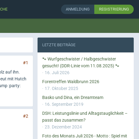
CHE
ANMELDUNG
REGISTRIERUNG
LETZTE BEITRÄGE
🐾 Wurfgeschwister / Halbgeschwister
#1
gesucht! (DDR-Linie vom 11.08.2025) 🐾
lz auf ihn.
16. Juli 2026
heut mit Hutch
Forentreffen Waldbrunn 2026
ump :party:
17. Oktober 2025
Basko und Dina, ein Dreamteam
16. September 2019
DSH: Leistungslinie und Alltagstauglichkeit –
#2
passt das zusammen?
23. Dezember 2024
Foto des Monats Juli 2026 - Motto : Spiel mit