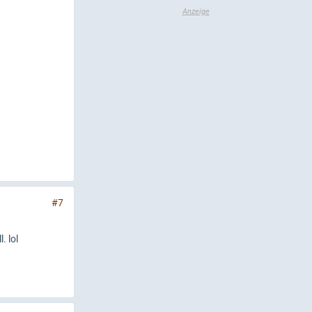
#7
. lol