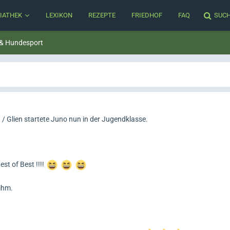
IATHEK
LEXIKON
REZEPTE
FRIEDHOF
FAQ
SUC
 & Hundesport
 / Glien startete Juno nun in der Jugendklasse.
st of Best !!!!
 ihm.