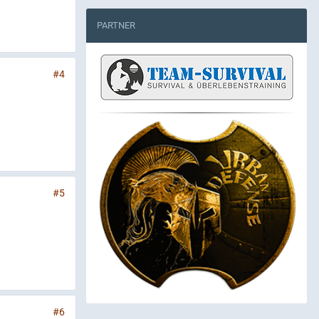
PARTNER
#4
#5
#6