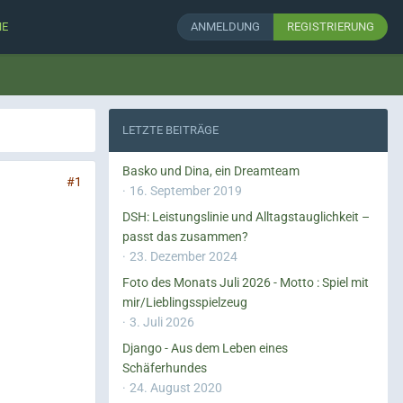
HE
ANMELDUNG
REGISTRIERUNG
LETZTE BEITRÄGE
Basko und Dina, ein Dreamteam
#1
16. September 2019
DSH: Leistungslinie und Alltagstauglichkeit –
passt das zusammen?
23. Dezember 2024
Foto des Monats Juli 2026 - Motto : Spiel mit
mir/Lieblingsspielzeug
3. Juli 2026
Django - Aus dem Leben eines
Schäferhundes
24. August 2020