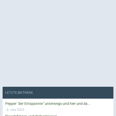
LETZTE BEITRÄGE
Pepper "der Entspannte" unterwegs und hier und da...
8. Juni 2023