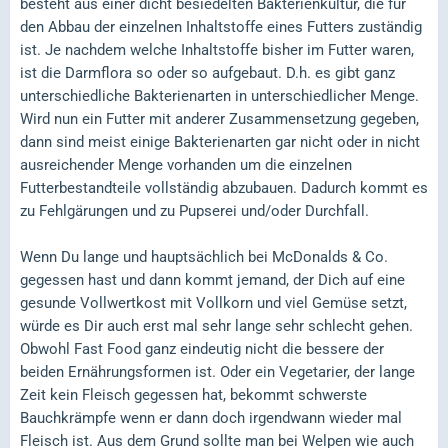
besteht aus einer dicht besiedelten Bakterienkultur, die für
den Abbau der einzelnen Inhaltstoffe eines Futters zuständig
ist. Je nachdem welche Inhaltstoffe bisher im Futter waren,
ist die Darmflora so oder so aufgebaut. D.h. es gibt ganz
unterschiedliche Bakterienarten in unterschiedlicher Menge.
Wird nun ein Futter mit anderer Zusammensetzung gegeben,
dann sind meist einige Bakterienarten gar nicht oder in nicht
ausreichender Menge vorhanden um die einzelnen
Futterbestandteile vollständig abzubauen. Dadurch kommt es
zu Fehlgärungen und zu Pupserei und/oder Durchfall.
Wenn Du lange und hauptsächlich bei McDonalds & Co.
gegessen hast und dann kommt jemand, der Dich auf eine
gesunde Vollwertkost mit Vollkorn und viel Gemüse setzt,
würde es Dir auch erst mal sehr lange sehr schlecht gehen.
Obwohl Fast Food ganz eindeutig nicht die bessere der
beiden Ernährungsformen ist. Oder ein Vegetarier, der lange
Zeit kein Fleisch gegessen hat, bekommt schwerste
Bauchkrämpfe wenn er dann doch irgendwann wieder mal
Fleisch ist. Aus dem Grund sollte man bei Welpen wie auch