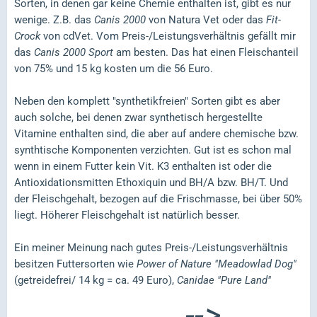
Sorten, in denen gar keine Chemie enthalten ist, gibt es nur
wenige. Z.B. das
Canis 2000
von Natura Vet oder das
Fit-
Crock
von cdVet. Vom Preis-/Leistungsverhältnis gefällt mir
das
Canis 2000 Sport
am besten. Das hat einen Fleischanteil
von 75% und 15 kg kosten um die 56 Euro.
Neben den komplett "synthetikfreien" Sorten gibt es aber
auch solche, bei denen zwar synthetisch hergestellte
Vitamine enthalten sind, die aber auf andere chemische bzw.
synthtische Komponenten verzichten. Gut ist es schon mal
wenn in einem Futter kein Vit. K3 enthalten ist oder die
Antioxidationsmitten Ethoxiquin und BH/A bzw. BH/T. Und
der Fleischgehalt, bezogen auf die Frischmasse, bei über 50%
liegt. Höherer Fleischgehalt ist natürlich besser.
Ein meiner Meinung nach gutes Preis-/Leistungsverhältnis
besitzen Futtersorten wie
Power of Nature "Meadowlad Dog"
(getreidefrei/ 14 kg = ca. 49 Euro),
Canidae "Pure Land"
-->