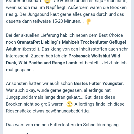
Kräuterlandschaft.
Die Hunde fanden es naja - man issts,
wenn schon mal im Napf liegt. Außerdem waren die Brocken
riesig. Der Jungspund kaut gerne alles genau durch und das
dauerte dann teilweise 15-20 Minuten...
Bei der aktuellen Lieferung hab ich neben dem Best Choice
noch
GranataPet Liebling´s Mahlzeit Trockenfutter Geflügel
Adult
mitbestellt. Das klang von den Inhaltsstoffen auch sehr
interessant. Zudem hab ich ein
Probepack Wolfsblut Wild
Duck, Wild Pacific und Range Lamb
mitbestellt. Jetzt bin ich
mal gespannt.
Ansonsten hatten wir auch schon
Bestes Futter Youngster
.
War auch okay, wurde gerne gegessen, allerdings hat
Jungspund damals lange dran gekaut... Gut, dass diese
Brocken nicht so groß waren.
Allerdings finde ich diese
Riesensäcke etwas gewöhnungsbedürftig.
Das wars von meinen Futtertestern im Schnelldurchgang.