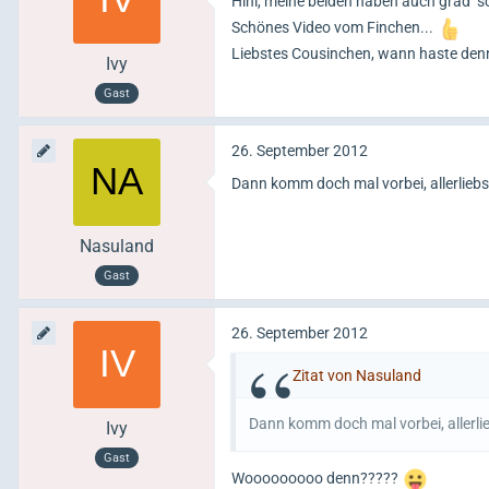
Hihi, meine beiden haben auch grad "s
Schönes Video vom Finchen...
Liebstes Cousinchen, wann haste denn 
Ivy
Gast
26. September 2012
Dann komm doch mal vorbei, allerlieb
Nasuland
Gast
26. September 2012
Zitat von Nasuland
Dann komm doch mal vorbei, allerli
Ivy
Gast
Wooooooooo denn?????