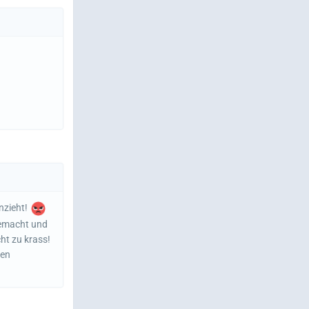
anzieht!
gemacht und
ht zu krass!
zen