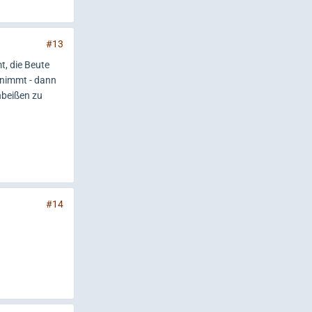
#13
t, die Beute
ufnimmt - dann
nbeißen zu
#14