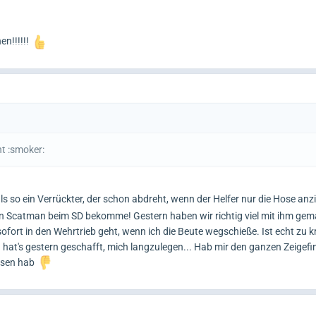
n!!!!!!
nt :smoker:
, als so ein Verrückter, der schon abdreht, wenn der Helfer nur die Hose anz
on Scatman beim SD bekomme! Gestern haben wir richtig viel mit ihm ge
sofort in den Wehrtrieb geht, wenn ich die Beute wegschieße. Ist echt zu k
 hat's gestern geschafft, mich langzulegen... Hab mir den ganzen Zeigefi
assen hab