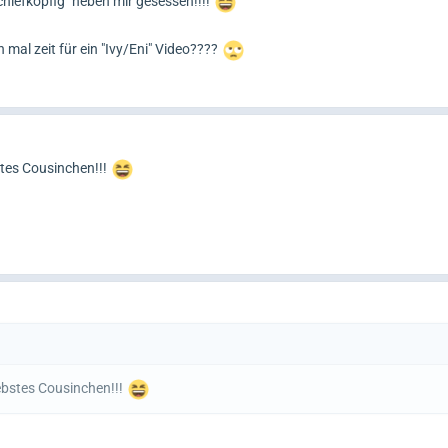
chiefköpfig" neben mir gesessen!!!!
mal zeit für ein "Ivy/Eni" Video????
stes Cousinchen!!!
ebstes Cousinchen!!!