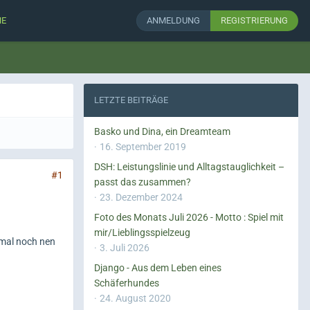
HE
ANMELDUNG
REGISTRIERUNG
LETZTE BEITRÄGE
Basko und Dina, ein Dreamteam
16. September 2019
DSH: Leistungslinie und Alltagstauglichkeit –
#1
passt das zusammen?
23. Dezember 2024
Foto des Monats Juli 2026 - Motto : Spiel mit
mir/Lieblingsspielzeug
 mal noch nen
3. Juli 2026
Django - Aus dem Leben eines
Schäferhundes
24. August 2020