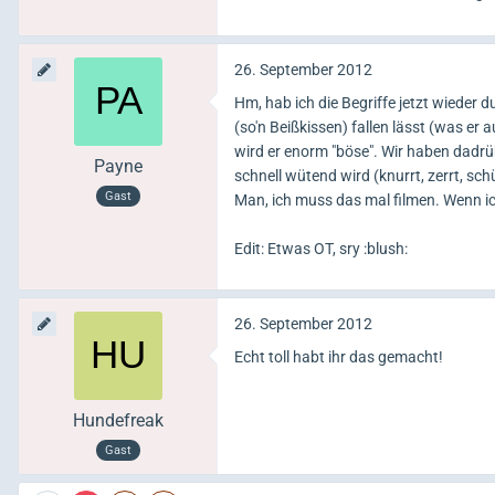
26. September 2012
Hm, hab ich die Begriffe jetzt wieder
(so'n Beißkissen) fallen lässt (was er
wird er enorm "böse". Wir haben dadr
Payne
schnell wütend wird (knurrt, zerrt, schü
Gast
Man, ich muss das mal filmen. Wenn ich
Edit: Etwas OT, sry :blush:
26. September 2012
Echt toll habt ihr das gemacht!
Hundefreak
Gast