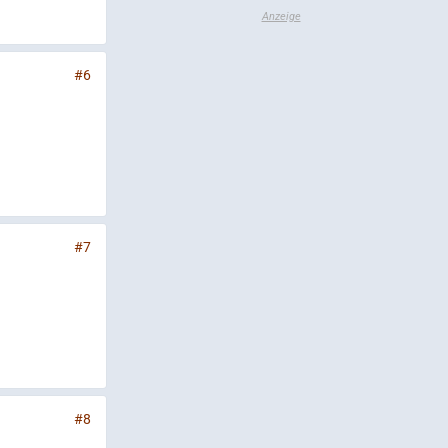
#6
#7
#8