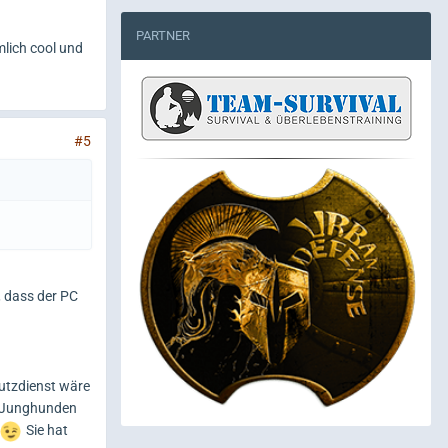
PARTNER
mlich cool und
#5
, dass der PC
hutzdienst wäre
ei Junghunden
Sie hat