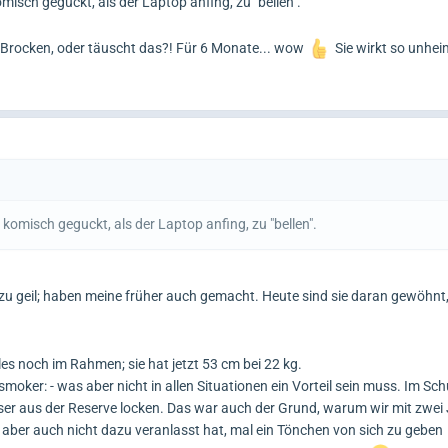
isch geguckt, als der Laptop anfing, zu "bellen".
r Brocken, oder täuscht das?! Für 6 Monate... wow
Sie wirkt so unhei
omisch geguckt, als der Laptop anfing, zu "bellen".
zu geil; haben meine früher auch gemacht. Heute sind sie daran gewöhnt
les noch im Rahmen; sie hat jetzt 53 cm bei 22 kg.
smoker: - was aber nicht in allen Situationen ein Vorteil sein muss. Im Sc
esser aus der Reserve locken. Das war auch der Grund, warum wir mit zw
aber auch nicht dazu veranlasst hat, mal ein Tönchen von sich zu geben