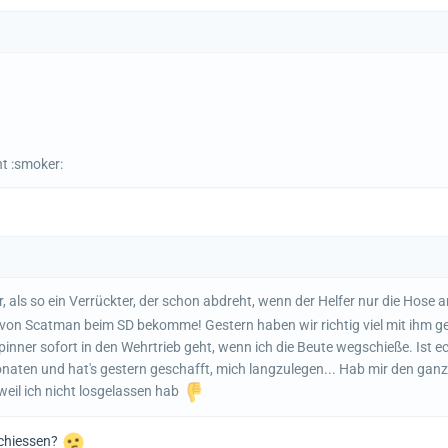
nt :smoker:
ber, als so ein Verrückter, der schon abdreht, wenn der Helfer nur die Hose 
 von Scatman beim SD bekomme! Gestern haben wir richtig viel mit ihm 
pinner sofort in den Wehrtrieb geht, wenn ich die Beute wegschieße. Ist ec
onaten und hat's gestern geschafft, mich langzulegen... Hab mir den gan
weil ich nicht losgelassen hab
schiessen?