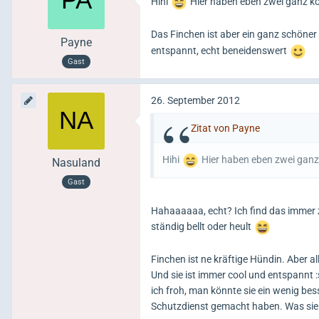
Hihi
Hier haben eben zwei ganz kom
Das Finchen ist aber ein ganz schöne
Payne
entspannt, echt beneidenswert
Gast
26. September 2012
Zitat von Payne
Hihi
Hier haben eben zwei ganz k
Nasuland
Gast
Hahaaaaaa, echt? Ich find das immer 
ständig bellt oder heult
Finchen ist ne kräftige Hündin. Aber al
Und sie ist immer cool und entspannt :
ich froh, man könnte sie ein wenig b
Schutzdienst gemacht haben. Was sie 