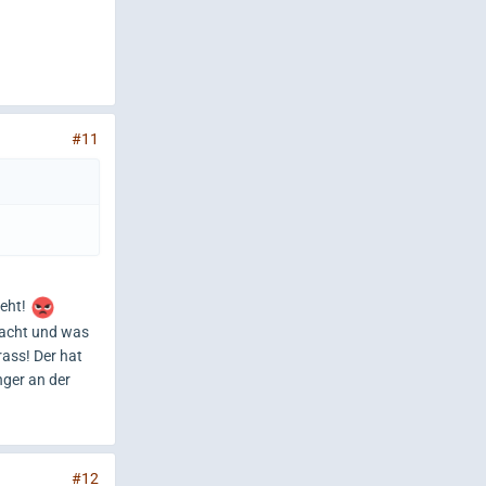
#11
ieht!
macht und was
rass! Der hat
nger an der
#12