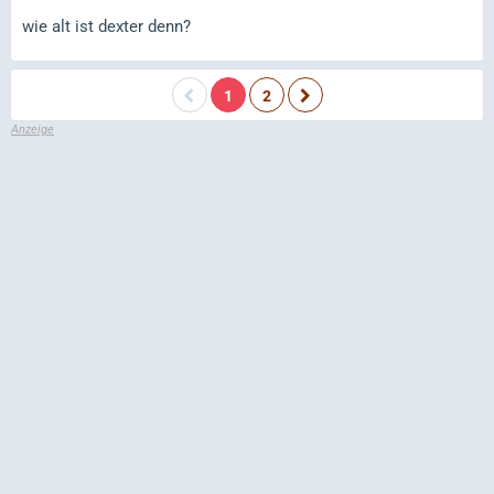
wie alt ist dexter denn?
1
2