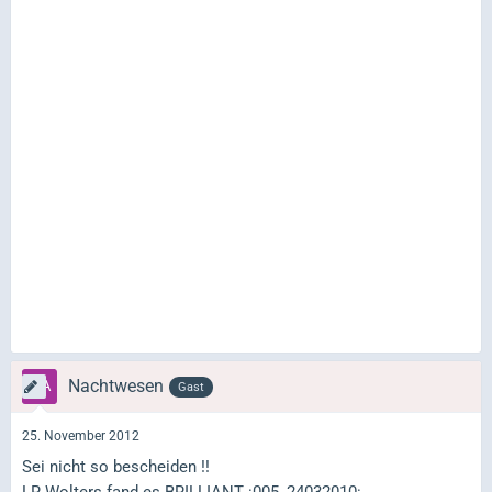
Nachtwesen
Gast
25. November 2012
Sei nicht so bescheiden !!
LR Wolters fand es BRILLIANT :005_24032010: