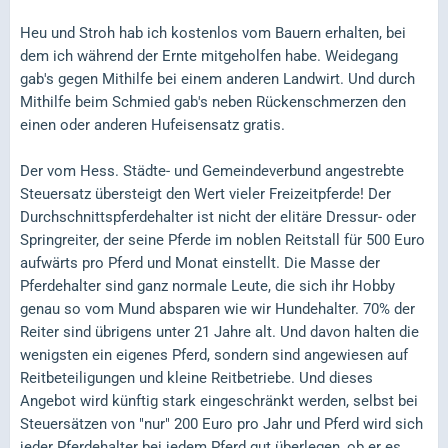
Heu und Stroh hab ich kostenlos vom Bauern erhalten, bei
dem ich während der Ernte mitgeholfen habe. Weidegang
gab's gegen Mithilfe bei einem anderen Landwirt. Und durch
Mithilfe beim Schmied gab's neben Rückenschmerzen den
einen oder anderen Hufeisensatz gratis.
Der vom Hess. Städte- und Gemeindeverbund angestrebte
Steuersatz übersteigt den Wert vieler Freizeitpferde! Der
Durchschnittspferdehalter ist nicht der elitäre Dressur- oder
Springreiter, der seine Pferde im noblen Reitstall für 500 Euro
aufwärts pro Pferd und Monat einstellt. Die Masse der
Pferdehalter sind ganz normale Leute, die sich ihr Hobby
genau so vom Mund absparen wie wir Hundehalter. 70% der
Reiter sind übrigens unter 21 Jahre alt. Und davon halten die
wenigsten ein eigenes Pferd, sondern sind angewiesen auf
Reitbeteiligungen und kleine Reitbetriebe. Und dieses
Angebot wird künftig stark eingeschränkt werden, selbst bei
Steuersätzen von "nur" 200 Euro pro Jahr und Pferd wird sich
jeder Pferdehalter bei jedem Pferd gut überlegen, ob er es