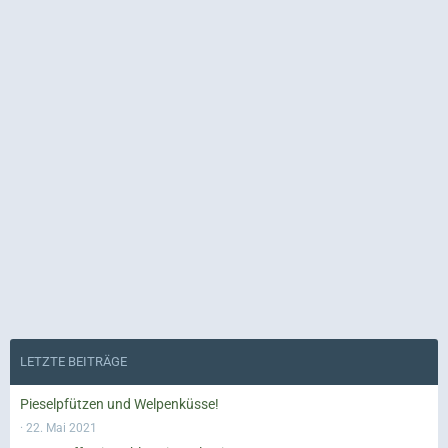
LETZTE BEITRÄGE
Pieselpfützen und Welpenküsse!
22. Mai 2021