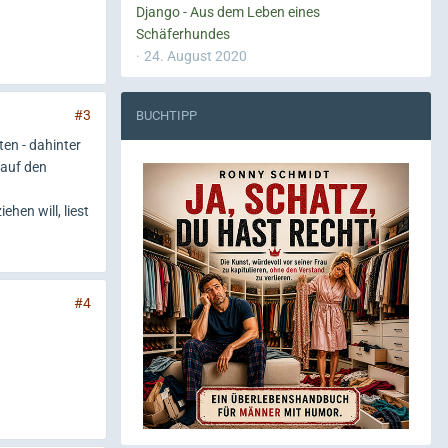
Django - Aus dem Leben eines
Schäferhundes
24. August 2020
#3
BUCHTIPP
ten - dahinter
 auf den
hen will, liest
#4