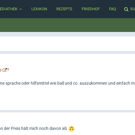
EDIATHEK
LEXIKON
REZEPTE
FRIEDHOF
FAQ
SU
p
?
 ohne sprache oder hilfsmittel wie ball und co. auszukommen und einfach 
enn der Preis hält mich noch davon ab