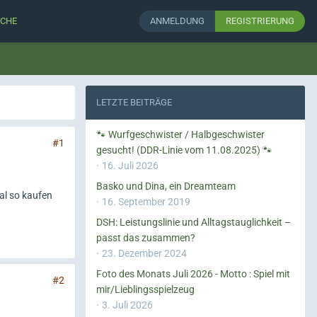
CHE
ANMELDUNG
REGISTRIERUNG
LETZTE BEITRÄGE
🐾 Wurfgeschwister / Halbgeschwister
#1
gesucht! (DDR-Linie vom 11.08.2025) 🐾
16. Juli 2026
Basko und Dina, ein Dreamteam
mal so kaufen
16. September 2019
DSH: Leistungslinie und Alltagstauglichkeit –
passt das zusammen?
23. Dezember 2024
Foto des Monats Juli 2026 - Motto : Spiel mit
#2
mir/Lieblingsspielzeug
3. Juli 2026