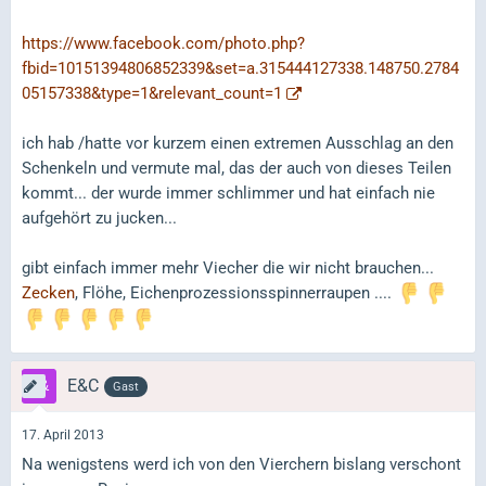
https://www.facebook.com/photo.php?
fbid=10151394806852339&set=a.315444127338.148750.2784
05157338&type=1&relevant_count=1
ich hab /hatte vor kurzem einen extremen Ausschlag an den
Schenkeln und vermute mal, das der auch von dieses Teilen
kommt... der wurde immer schlimmer und hat einfach nie
aufgehört zu jucken...
gibt einfach immer mehr Viecher die wir nicht brauchen...
Zecken
, Flöhe, Eichenprozessionsspinnerraupen ....
E&C
Gast
17. April 2013
Na wenigstens werd ich von den Vierchern bislang verschont