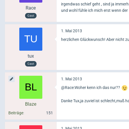
irgendwas schief geht , sind ja immerh
Race
und wohl fühle ich mich erst wenn der 
Gast
1. Mai 2013
herzlichen Glückwunsch! Aber nicht zu 
tux
Gast
1. Mai 2013
@Race:Woher kenn ich das nur??
Danke Tux,ja zuviel ist schlecht,muß h
Blaze
Beiträge
151
1. Mai 2013