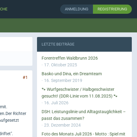
CHE
ANMELDUNG
REGISTRIERUNG
LETZTE BEITRÄGE
Forentreffen Waldbrunn 2026
17. Oktober 2025
Basko und Dina, ein Dreamteam
#1
16. September 2019
🐾 Wurfgeschwister / Halbgeschwister
gesucht! (DDR-Linie vom 11.08.2025) 🐾
16. Juli 2026
mit.
DSH: Leistungslinie und Alltagstauglichkeit –
en.Der Richter
passt das zusammen?
Aufgesetzt
23. Dezember 2024
iftet".
Foto des Monats Juli 2026 - Motto : Spiel mit