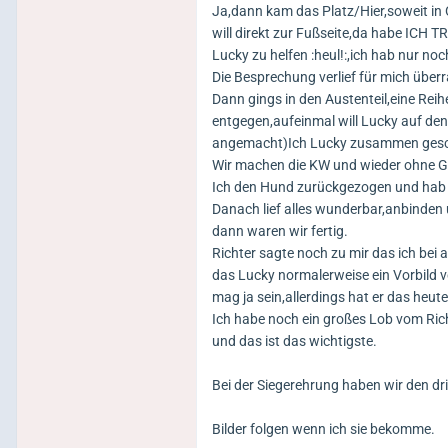
Ja,dann kam das Platz/Hier,soweit in
will direkt zur Fußseite,da habe ICH 
Lucky zu helfen :heul!:,ich hab nur no
Die Besprechung verlief für mich übe
Dann gings in den Austenteil,eine Re
entgegen,aufeinmal will Lucky auf den
angemacht)Ich Lucky zusammen gesch
Wir machen die KW und wieder ohne Gru
Ich den Hund zurückgezogen und hab i
Danach lief alles wunderbar,anbinden
dann waren wir fertig.
Richter sagte noch zu mir das ich be
das Lucky normalerweise ein Vorbild v
mag ja sein,allerdings hat er das heut
Ich habe noch ein großes Lob vom Ric
und das ist das wichtigste.
Bei der Siegerehrung haben wir den d
Bilder folgen wenn ich sie bekomme.