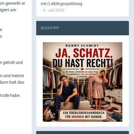
hon gemerkt er
mir/Lieblingsspielzeug
igiert um
3. Juli 2026
BUCHTIPP
de
so
n geholt und
an und meinte
dann halt das
trolle habe