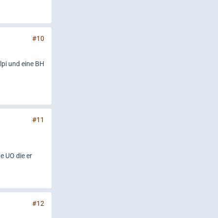
#10
lpi und eine BH
#11
e UO die er
#12