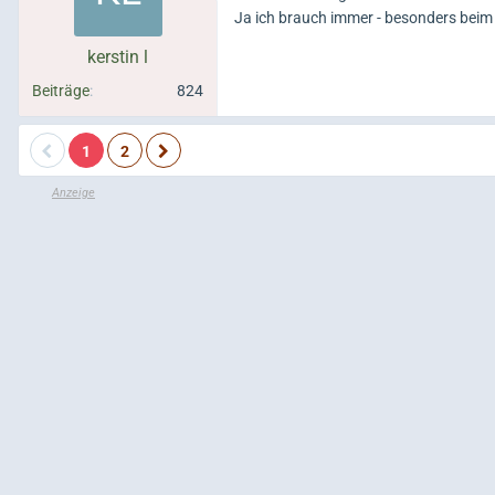
Ja ich brauch immer - besonders bei
kerstin l
Beiträge
824
1
2