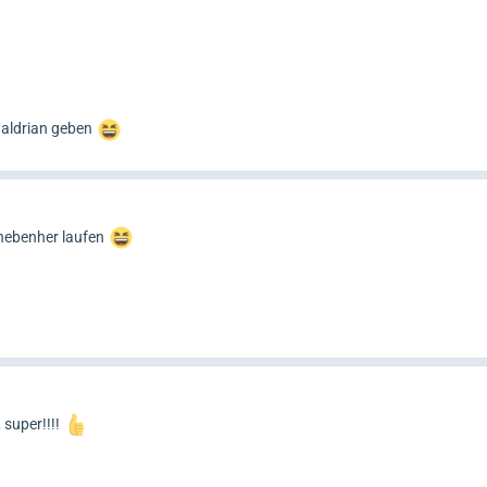
Baldrian geben
 nebenher laufen
super!!!!