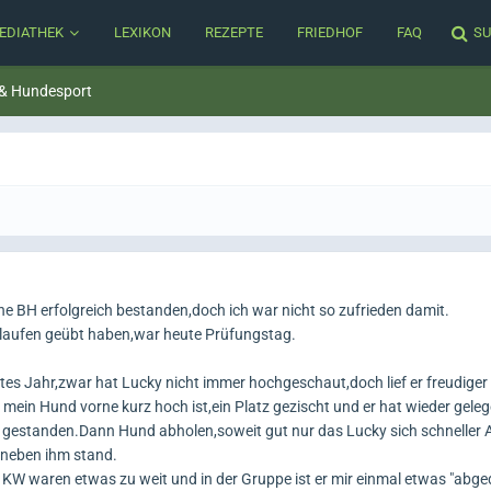
EDIATHEK
LEXIKON
REZEPTE
FRIEDHOF
FAQ
SU
 & Hundesport
e BH erfolgreich bestanden,doch ich war nicht so zufrieden damit.
laufen geübt haben,war heute Prüfungstag.
tes Jahr,zwar hat Lucky nicht immer hochgeschaut,doch lief er freudiger 
mein Hund vorne kurz hoch ist,ein Platz gezischt und er hat wieder geleg
gestanden.Dann Hund abholen,soweit gut nur das Lucky sich schneller 
h neben ihm stand.
 KW waren etwas zu weit und in der Gruppe ist er mir einmal etwas "abgedr