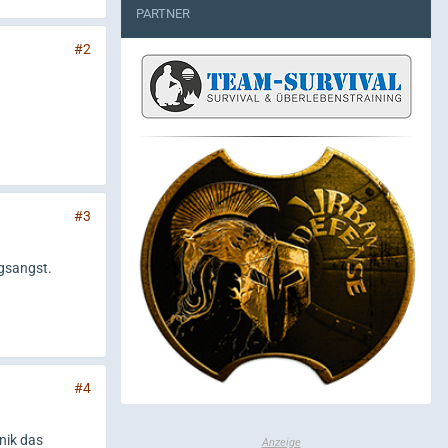
PARTNER
#2
#3
ngsangst.
#4
nik das