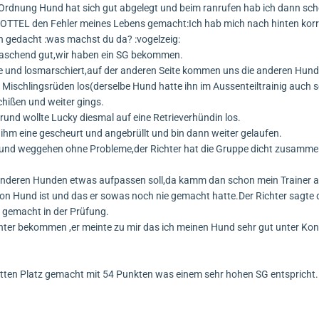
 Ordnung Hund hat sich gut abgelegt und beim ranrufen hab ich dann sc
TROTTEL den Fehler meines Lebens gemacht:Ich hab mich nach hinten korr
ch gedacht :was machst du da? :vogelzeig:
rraschend gut,wir haben ein SG bekommen.
ihe und losmarschiert,auf der anderen Seite kommen uns die anderen Hun
 Mischlingsrüden los(derselbe Hund hatte ihn im Aussenteiltrainig auch 
ißen und weiter gings.
nd wollte Lucky diesmal auf eine Retrieverhündin los.
hm eine gescheurt und angebrüllt und bin dann weiter gelaufen.
 und weggehen ohne Probleme,der Richter hat die Gruppe dicht zusamme
i anderen Hunden etwas aufpassen soll,da kamm dan schon mein Trainer 
on Hund ist und das er sowas noch nie gemacht hatte.Der Richter sagte 
e gemacht in der Prüfung.
hter bekommen ,er meinte zu mir das ich meinen Hund sehr gut unter Kon
ritten Platz gemacht mit 54 Punkten was einem sehr hohen SG entspricht.