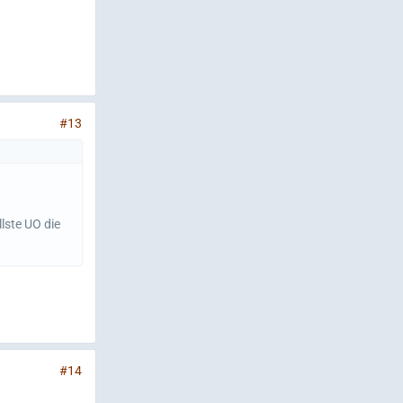
#13
lste UO die
#14