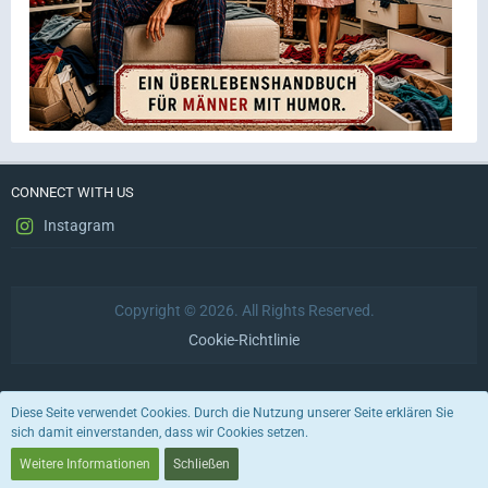
CONNECT WITH US
Instagram
Copyright © 2026. All Rights Reserved.
Cookie-Richtlinie
Datenschutzerklärung
Impressum
Nutzungsbedingungen
Diese Seite verwendet Cookies. Durch die Nutzung unserer Seite erklären Sie
sich damit einverstanden, dass wir Cookies setzen.
Stil von:
ForoStyle
Weitere Informationen
Schließen
Community-Software:
WoltLab Suite™