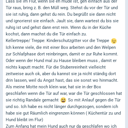
Lass sie im Flur, wenn sie eh müde ist, geh einfach aus der
Tür raus, bring z. B. den Müll weg. Stehst du vor der Tür und
sie ist ruhig, dann gehst du rein. Du begrüßt sie dann nicht
und ignorierst sie einfach. Jault sie, dann wartest du bis sie
ruhig ist und gehst dann erst rein. Wenn du in der Küche
kochst, dann machst du die Tür einfach zu.
Kellertreppe/ Treppe: Kinderschutzgitter vor die Treppe
Ich kenne viele, die mit einer Box arbeiten und den Welpen
zur Schlafphase dort reinbringen, damit er zur Ruhe kommt.
Oder wenn der Hund mal zu Hause bleiben muss , damit er
nichts kaputt macht. Für die Stubenreinheit vielleicht
zeitweise auch ok, aber du kannst sie ja nicht ständig dort
drin lassen, weil du Angst hast, das sie sonst wo hinmacht.
Als meine Motte noch klein war, hat sie in der Box
geschlafen wenn die Tür auf war, war die Tür geschlossen hat
sie richtig Randale gemacht
So mit Anlauf gegen die Tür
und so. Ich habe es nicht länger durchgezogen, sondern ich
habe sie gut Räumlich eingrenzen können ( Küchentür zu und
Hund bleibt im Flur)
Zum Anfang hat mein Hund auch nur da geschlafen wo ich