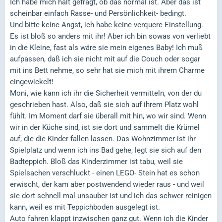
Ich habe mich halt gefragt, ob das normal ist. Aber das ist
scheinbar einfach Rasse- und Persönlichkeit- bedingt.
Und bitte keine Angst, ich habe keine verquere Einstellung.
Es ist bloß so anders mit ihr! Aber ich bin sowas von verliebt
in die Kleine, fast als wäre sie mein eigenes Baby! Ich muß
aufpassen, daß ich sie nicht mit auf die Couch oder sogar
mit ins Bett nehme, so sehr hat sie mich mit ihrem Charme
eingewickelt!
Moni, wie kann ich ihr die Sicherheit vermitteln, von der du
geschrieben hast. Also, daß sie sich auf ihrem Platz wohl
fühlt. Im Moment darf sie überall mit hin, wo wir sind. Wenn
wir in der Küche sind, ist sie dort und sammelt die Krümel
auf, die die Kinder fallen lassen. Das Wohnzimmer ist ihr
Spielplatz und wenn ich ins Bad gehe, legt sie sich auf den
Badteppich. Bloß das Kinderzimmer ist tabu, weil sie
Spielsachen verschluckt - einen LEGO- Stein hat es schon
erwischt, der kam aber postwendend wieder raus - und weil
sie dort schnell mal unsauber ist und ich das schwer reinigen
kann, weil es mit Teppichboden ausgelegt ist.
Auto fahren klappt inzwischen ganz gut. Wenn ich die Kinder