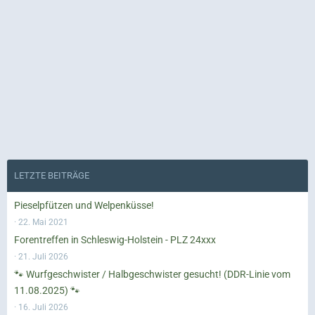
LETZTE BEITRÄGE
Pieselpfützen und Welpenküsse!
22. Mai 2021
Forentreffen in Schleswig-Holstein - PLZ 24xxx
21. Juli 2026
🐾 Wurfgeschwister / Halbgeschwister gesucht! (DDR-Linie vom
11.08.2025) 🐾
16. Juli 2026