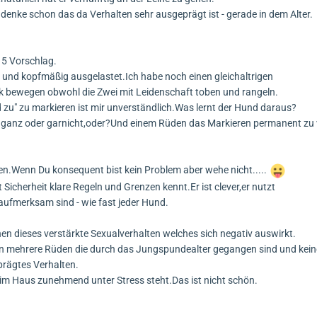
 denke schon das da Verhalten sehr ausgeprägt ist - gerade in dem Alter.
15 Vorschlag.
ch und kopfmäßig ausgelastet.Ich habe noch einen gleichaltrigen
k bewegen obwohl die Zwei mit Leidenschaft toben und rangeln.
d zu" zu markieren ist mir unverständlich.Was lernt der Hund daraus?
 ganz oder garnicht,oder?Und einem Rüden das Markieren permanent zu 
gen.Wenn Du konsequent bist kein Problem aber wehe nicht.....
t Sicherheit klare Regeln und Grenzen kennt.Er ist clever,er nutzt
ufmerksam sind - wie fast jeder Hund.
hen dieses verstärkte Sexualverhalten welches sich negativ auswirkt.
hon mehrere Rüden die durch das Jungspundealter gegangen sind und kein
prägtes Verhalten.
r im Haus zunehmend unter Stress steht.Das ist nicht schön.