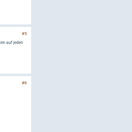
#5
ten auf jeden
#6