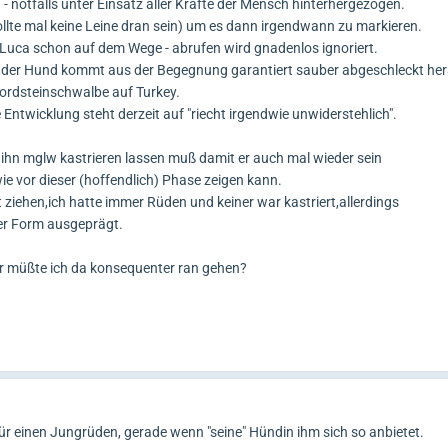
- notfalls unter Einsatz aller Kräfte der Mensch hinterhergezogen.
llte mal keine Leine dran sein) um es dann irgendwann zu markieren.
t Luca schon auf dem Wege - abrufen wird gnadenlos ignoriert.
,der Hund kommt aus der Begegnung garantiert sauber abgeschleckt her
Bordsteinschwalbe auf Turkey.
 Entwicklung steht derzeit auf "riecht irgendwie unwiderstehlich".
ihn mglw kastrieren lassen muß damit er auch mal wieder sein
e vor dieser (hoffendlich) Phase zeigen kann.
 ziehen,ich hatte immer Rüden und keiner war kastriert,allerdings
der Form ausgeprägt.
er müßte ich da konsequenter ran gehen?
ür einen Jungrüden, gerade wenn "seine" Hündin ihm sich so anbietet.