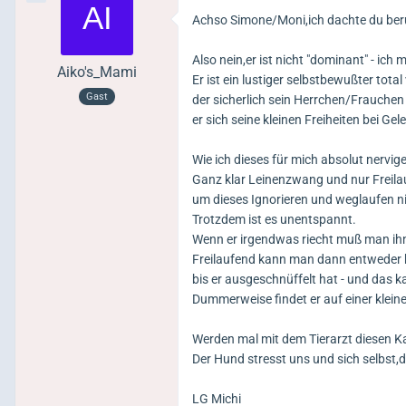
Achso Simone/Moni,ich dachte du ber
Also nein,er ist nicht "dominant" - ich
Aiko's_Mami
Er ist ein lustiger selbstbewußter total
Gast
der sicherlich sein Herrchen/Frauchen
er sich seine kleinen Freiheiten bei Gel
Wie ich dieses für mich absolut nervig
Ganz klar Leinenzwang und nur Freilau
um dieses Ignorieren und weglaufen n
Trotzdem ist es unentspannt.
Wenn er irgendwas riecht muß man ihn
Freilaufend kann man dann entweder 
bis er ausgeschnüffelt hat - und das 
Dummerweise findet er auf einer kleine
Werden mal mit dem Tierarzt diesen K
Der Hund stresst uns und sich selbst,
LG Michi