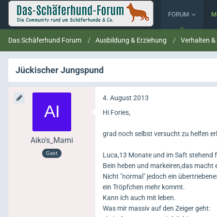
FORUM
M
Das Schäferhund Forum
Ausbildung & Erziehung
Verhalten &
Jückischer Jungspund
4. August 2013
Hi Fories,
grad noch selbst versucht zu helfen er
Aiko's_Mami
Gast
Luca,13 Monate und im Saft stehend fäl
Bein heben und markeiren,das macht e
Nicht "normal" jedoch ein übertriebene
ein Tröpfchen mehr kommt.
Kann ich auch mit leben.
Was mir massiv auf den Zeiger geht: