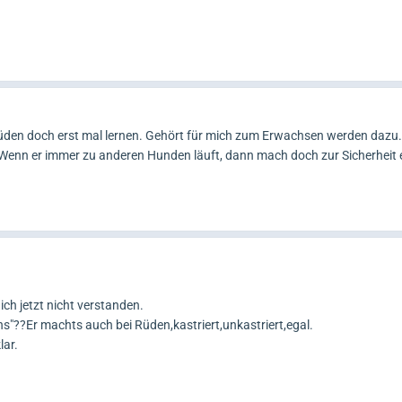
den doch erst mal lernen. Gehört für mich zum Erwachsen werden dazu.
enn er immer zu anderen Hunden läuft, dann mach doch zur Sicherheit e
ch jetzt nicht verstanden.
ins"??Er machts auch bei Rüden,kastriert,unkastriert,egal.
lar.