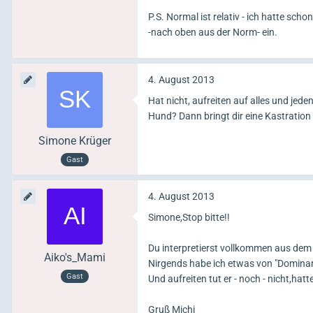
P.S. Normal ist relativ - ich hatte sch
-nach oben aus der Norm- ein.
4. August 2013
Hat nicht, aufreiten auf alles und jed
Hund? Dann bringt dir eine Kastration a
Simone Krüger
Gast
4. August 2013
Simone,Stop bitte!!
Du interpretierst vollkommen aus d
Aiko's_Mami
Nirgends habe ich etwas von "Dominan
Gast
Und aufreiten tut er - noch - nicht,ha
Gruß Michi