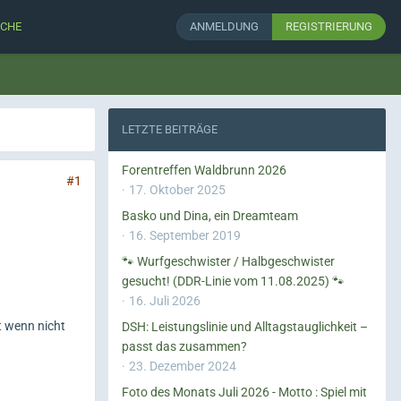
CHE
ANMELDUNG
REGISTRIERUNG
LETZTE BEITRÄGE
Forentreffen Waldbrunn 2026
#1
17. Oktober 2025
Basko und Dina, ein Dreamteam
16. September 2019
🐾 Wurfgeschwister / Halbgeschwister
gesucht! (DDR-Linie vom 11.08.2025) 🐾
16. Juli 2026
t wenn nicht
DSH: Leistungslinie und Alltagstauglichkeit –
passt das zusammen?
23. Dezember 2024
Foto des Monats Juli 2026 - Motto : Spiel mit