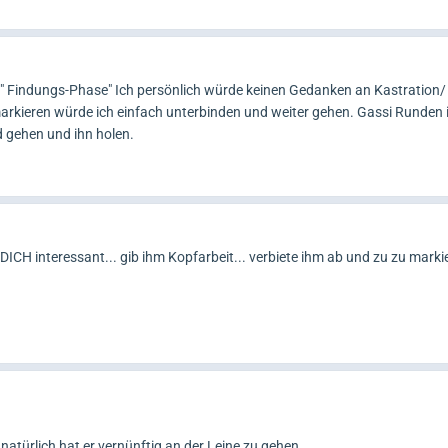
 " Findungs-Phase" Ich persönlich würde keinen Gedanken an Kastration/
arkieren würde ich einfach unterbinden und weiter gehen. Gassi Runden 
 gehen und ihn holen.
ICH interessant... gib ihm Kopfarbeit... verbiete ihm ab und zu zu markie
natürlich hat er vernünftig an der Leine zu gehen.