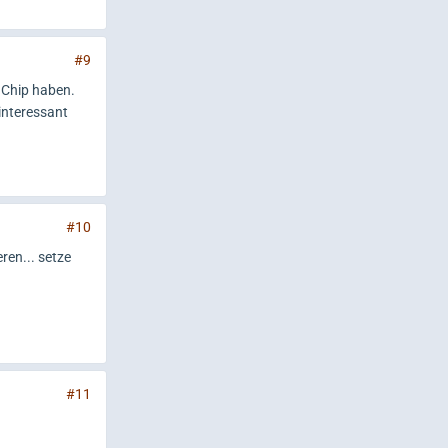
#9
 Chip haben.
interessant
#10
ren... setze
#11