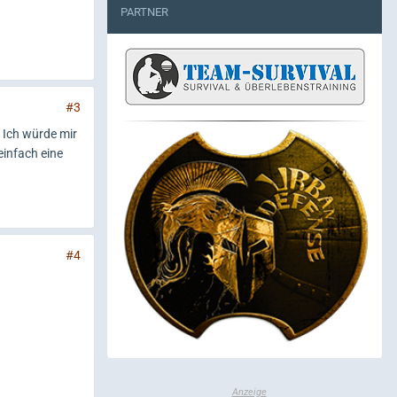
PARTNER
#3
 Ich würde mir
infach eine
#4