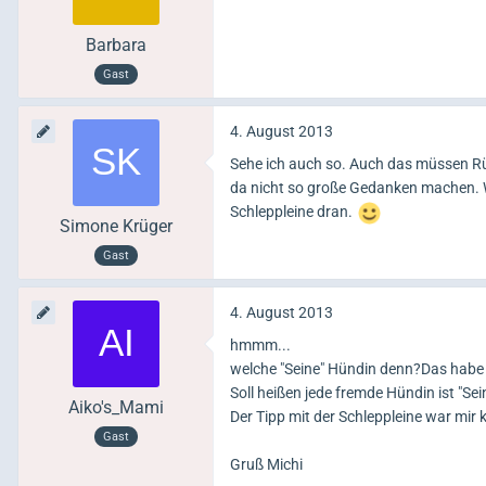
Barbara
Gast
4. August 2013
Sehe ich auch so. Auch das müssen Rü
da nicht so große Gedanken machen. W
Schleppleine dran.
Simone Krüger
Gast
4. August 2013
hmmm...
welche "Seine" Hündin denn?Das habe i
Soll heißen jede fremde Hündin ist "Se
Aiko's_Mami
Der Tipp mit der Schleppleine war mir k
Gast
Gruß Michi