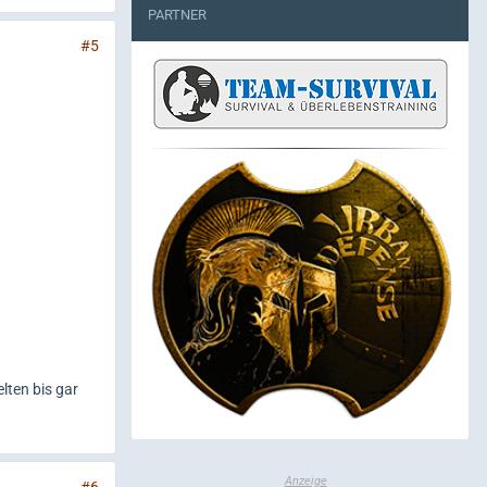
PARTNER
#5
lten bis gar
#6