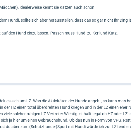
 ein Mädchen), idealerweise kennt sie Katzen auch schon.
m Hundi, sollte sich aber herausstellen, dass das so gar nicht ihr Ding is
z auf den Hund einzulassen. Passen muss Hundi zu Kerl und Katz.
elt es sich um LZ. Was die Aktivitäten der Hunde angeht, so kann man be
n der HZ einen total überdrehten Hund kriegen und in der LZ einen eher 
 viele solcher ruhigen LZ-Vertreter.Wichtig ist hallt -egal ob HZ oder LZ-
s sich ja hier um einen Gebrauchshund. Ob das nun in Form von VPG, Re
erst du aber zum (Schutzhunde-)Sport mit Hundi würde ich zur LZ tendiere