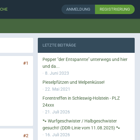
CHE
ANMELDUNG
REGISTRIERUNG
LETZTE BEITRÄGE
Pepper "der Entspannte" unterwegs und hier
#1
und da...
8. Juni 2023
Pieselpfützen und Welpenküsse!
22. Mai 2021
Forentreffen in Schleswig-Holstein - PLZ
24xxx
21. Juli 2026
🐾 Wurfgeschwister / Halbgeschwister
gesucht! (DDR-Linie vom 11.08.2025) 🐾
16. Juli 2026
#2