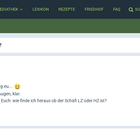
EDIATHEK
LEXIKON
REZEPTE
FRIEDHOF
FAQ
SU
?
g.eu...
ugen, klar.
n Euch: wie finde ich heraus ob der Schäfi LZ oder HZ ist?