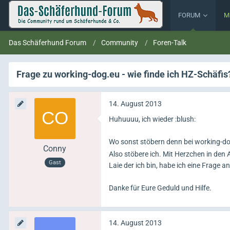
FORUM
M
Das Schäferhund Forum
Community
Foren-Talk
Frage zu working-dog.eu - wie finde ich HZ-Schäfis
14. August 2013
Huhuuuu, ich wieder :blush:
Wo sonst stöbern denn bei working-do
Conny
Also stöbere ich. Mit Herzchen in den A
Gast
Laie der ich bin, habe ich eine Frage a
Danke für Eure Geduld und Hilfe.
14. August 2013