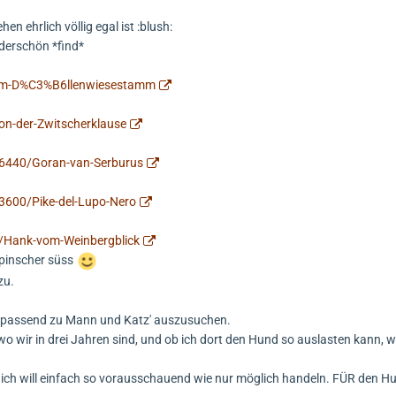
n ehrlich völlig egal ist :blush:
derschön *find*
om-D%C3%B6llenwiesestamm
on-der-Zwitscherklause
6440/Goran-van-Serburus
3600/Pike-del-Lupo-Nero
/Hank-vom-Weinbergblick
hpinscher süss
zu.
 passend zu Mann und Katz' auszusuchen.
wo wir in drei Jahren sind, und ob ich dort den Hund so auslasten kann, wi
ht, ich will einfach so vorausschauend wie nur möglich handeln. FÜR den 