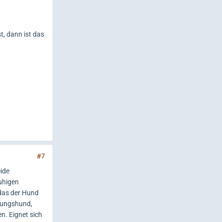
t, dann ist das
#7
ide
ruhigen
 das der Hund
ttungshund,
n. Eignet sich