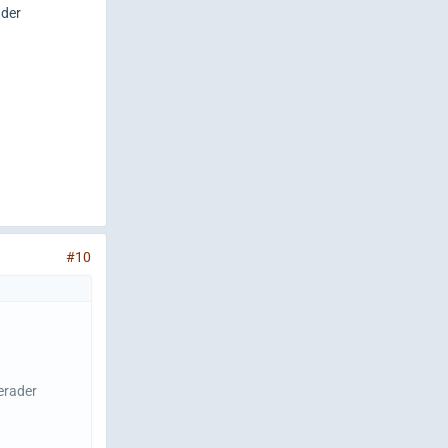
ader
#10
erader