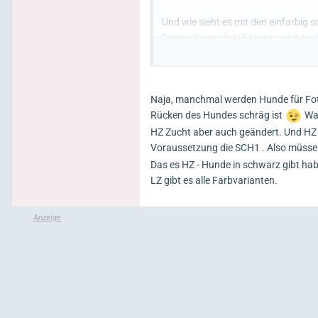
Und wie sieht es mit den einfarbi
Diese gibt es als HZ-Hunde und auc
VG
Klaus und Bea
Naja, manchmal werden Hunde für Foto
Rücken des Hundes schräg ist
Was
HZ Zucht aber auch geändert. Und HZ
Voraussetzung die SCH1 . Also müsse
Das es HZ - Hunde in schwarz gibt hab
LZ gibt es alle Farbvarianten.