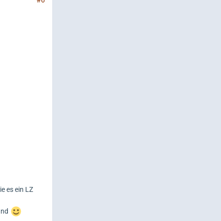
e es ein LZ
Hund