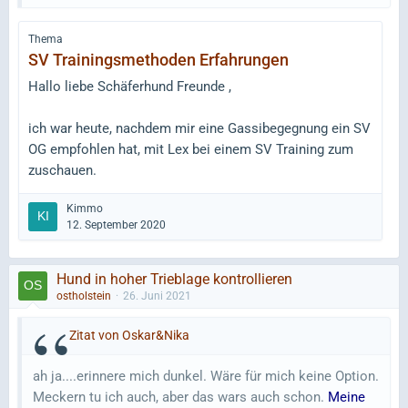
Thema
SV Trainingsmethoden Erfahrungen
Hallo liebe Schäferhund Freunde ,
ich war heute, nachdem mir eine Gassibegegnung ein SV
OG empfohlen hat, mit Lex bei einem SV Training zum
zuschauen.
Alle Leute dort waren sehr nett, der Platz, Vereinsheim
Kimmo
usw. in Top Zustand.
12. September 2020
Nachdem einige Mitglieder Lex begutachtet haben,
wurde ich zu einem ersten Hetzspiel eingeladen, Lex
wurde gelobt, alles bestens.
Hund in hoher Trieblage kontrollieren
ostholstein
26. Juni 2021
Ich war circa 2h dort und habe nur ein Team gesehen,
Zitat von Oskar&Nika
welches (fast) ohne Gewalt trainiert hat ....was ist
Gewalt, wo fängt es an?
ah ja....erinnere mich dunkel. Wäre für mich keine Option.
Klar, es…
Meckern tu ich auch, aber das wars auch schon.
Meine