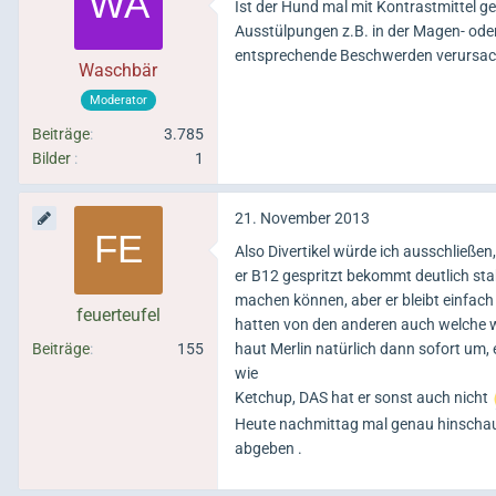
Ist der Hund mal mit Kontrastmittel g
Ausstülpungen z.B. in der Magen- od
entsprechende Beschwerden verursac
Waschbär
Moderator
Beiträge
3.785
Bilder
1
21. November 2013
Also Divertikel würde ich ausschließen
er B12 gespritzt bekommt deutlich sta
machen können, aber er bleibt einfach n
feuerteufel
hatten von den anderen auch welche w
Beiträge
155
haut Merlin natürlich dann sofort um, 
wie
Ketchup, DAS hat er sonst auch nicht
Heute nachmittag mal genau hinschau
abgeben .