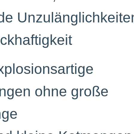
e Unzulänglichkeite
ckhaftigkeit
xplosionsartige
ungen ohne große
nge