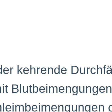
er kehrende Durchfä
mit Blutbeimengunge
chleimbeimengungen 