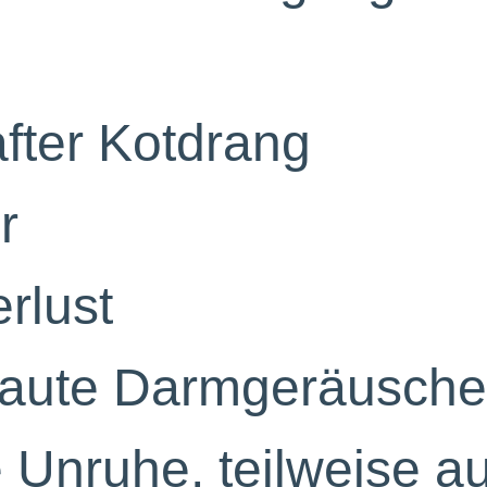
fter Kotdrang
r
rlust
 laute Darmgeräusche
e Unruhe, teilweise a