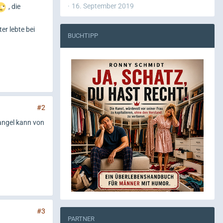
16. September 2019
, die
er lebte bei
BUCHTIPP
#2
Mangel kann von
#3
PARTNER