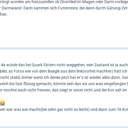
eröngt worden um festzustellen ob Divertikel im Magen oder Darm vorlieg
er Darmwand. Darin sammen sich Futterreste, die dann durch Gärung/Ze
hen.
, da würde das bei Quark füttern nicht weggehen, sein Zustand ist ja auch
biler, so Fotos wie von dem Beagle aus dem link(vorher/nachher) hätt ic
icht stabil, immer wenn ich denke jetzt hat er´s ist wieder alles dünn. Ge
eich bis fast flüssig gemacht, könnte sein das wir uns was eingefangen
er mochte auch nicht fressen, das zeigt er sonst nicht und der Kot sah i
en wer was wie macht(bei zehn gar nicht so leicht) und dann zum TA Ko