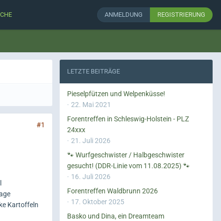
CHE
ANMELDUNG
REGISTRIERUNG
LETZTE BEITRÄGE
Pieselpfützen und Welpenküsse!
22. Mai 2021
Forentreffen in Schleswig-Holstein - PLZ
#1
24xxx
21. Juli 2026
🐾 Wurfgeschwister / Halbgeschwister
gesucht! (DDR-Linie vom 11.08.2025) 🐾
16. Juli 2026
l
Forentreffen Waldbrunn 2026
Tage
17. Oktober 2025
ke Kartoffeln
Basko und Dina, ein Dreamteam