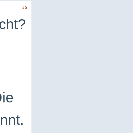
#5
cht?
ie
nnt.