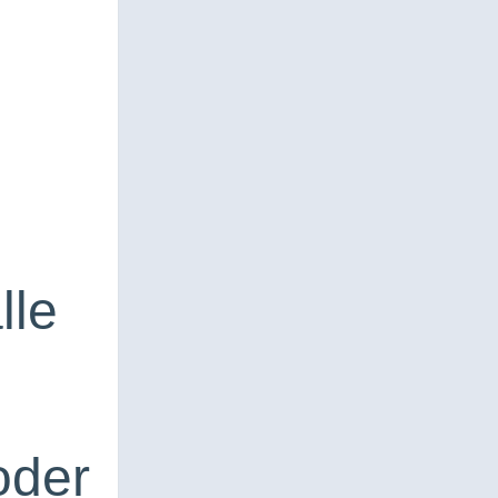
lle
n
oder