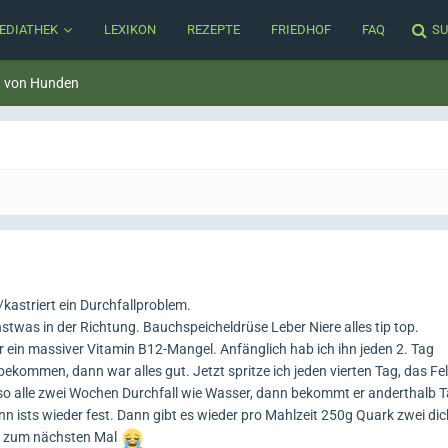
EDIATHEK
LEXIKON
REZEPTE
FRIEDHOF
FAQ
SU
t von Hunden
/kastriert ein Durchfallproblem.
stwas in der Richtung. Bauchspeicheldrüse Leber Niere alles tip top.
r ein massiver Vitamin B12-Mangel. Anfänglich hab ich ihn jeden 2. Tag
bekommen, dann war alles gut. Jetzt spritze ich jeden vierten Tag, das Fel
 so alle zwei Wochen Durchfall wie Wasser, dann bekommt er anderthalb 
n ists wieder fest. Dann gibt es wieder pro Mahlzeit 250g Quark zwei dic
is zum nächsten Mal