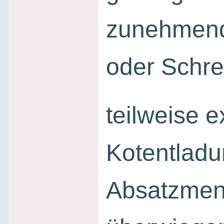
zunehmend
oder Schre
teilweise e
Kotentlad
Absatzme