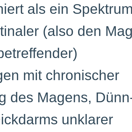
iniert als ein Spektru
stinaler (also den Ma
betreffender)
en mit chronischer
g des Magens, Dünn
ickdarms unklarer