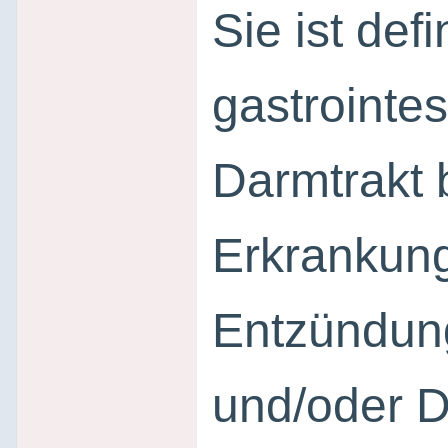
Sie ist def
gastrointe
Darmtrakt 
Erkrankung
Entzündun
und/oder D