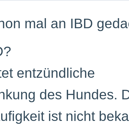
hon mal an IBD geda
D?
et entzündliche
nkung des Hundes. D
igkeit ist nicht beka