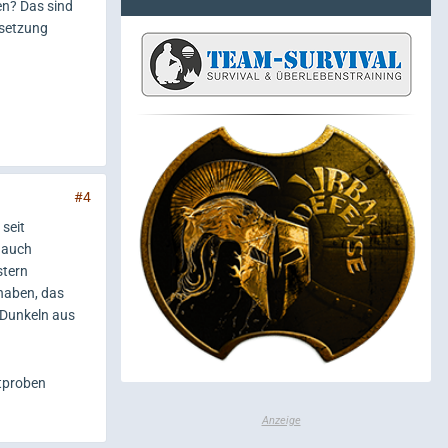
en? Das sind
rsetzung
#4
 seit
h auch
stern
 haben, das
m Dunkeln aus
tproben