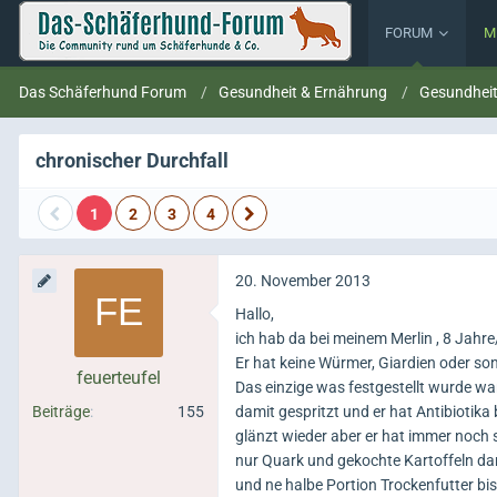
FORUM
M
Das Schäferhund Forum
Gesundheit & Ernährung
Gesundhei
chronischer Durchfall
1
2
3
4
20. November 2013
Hallo,
ich hab da bei meinem Merlin , 8 Jahre
Er hat keine Würmer, Giardien oder son
feuerteufel
Das einzige was festgestellt wurde wa
Beiträge
155
damit gespritzt und er hat Antibiotika 
glänzt wieder aber er hat immer noch
nur Quark und gekochte Kartoffeln dan
und ne halbe Portion Trockenfutter b