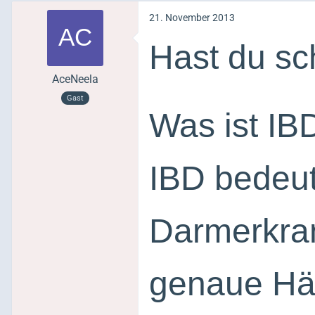
21. November 2013
Hast du sc
AceNeela
Gast
Was ist IB
IBD bedeut
Darmerkra
genaue Häuf