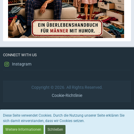
CONNECT WITH US
Instagram
Copyright © 2026. All Rights Reserved.
Cookie-Richtlinie
Datenschutzerklärung
Impressum
Nutzungsbedingungen
Diese Seite verwendet Cookies. Durch die Nutzung unserer Seite erklären Sie
sich damit einverstanden, dass wir Cookies setzen.
Stil von:
ForoStyle
Weitere Informationen
Schließen
Community-Software:
WoltLab Suite™