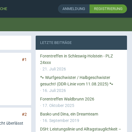
CHE
ANMELDUNG
REGISTRIERUNG
LETZTE BEITRÄGE
Forentreffen in Schleswig-Holstein - PLZ
#1
24xxx
21. Juli 2026
🐾 Wurfgeschwister / Halbgeschwister
gesucht! (DDR-Linie vom 11.08.2025) 🐾
16. Juli 2026
Forentreffen Waldbrunn 2026
17. Oktober 2025
Basko und Dina, ein Dreamteam
#2
16. September 2019
cht überlässt
DSH: Leistungslinie und Alltagstauglichkeit –