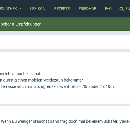
EDIATHEK
LEXIKON
REZEPTE
FRIEDHOF
FAQ
SU
behör & Empfehlungen
aber ich versuche es mal.
an günstig einen mobilen Weidezaun bekommt?
ie Terrasse noch mal abzugrenzen, eventuell so 20m oder 2 x 10m.
 Wenn Du weniger brauchst dann frag doch mal bei einem Schäfer. Viellei