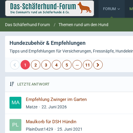
FORUM
M
Das Schäferhund Forum
Themen rund um den Hund
Hundezubehör & Empfehlungen
Tipps und Empfehlungen für Versicherungen, Fressnäpfe, Hundele
…
1
2
3
4
5
11
LETZTE ANTWORT
Empfehlung Zwinger im Garten
Matze
22. Juni 2026
Maulkorb für DSH Hündin
PlainDust1429
25. Juni 2021