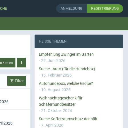
CHE
ANMELDUNG
REGISTRIERUNG
HEISSE THEMEN
Empfehlung Zwinger im Garten
22. Juni 2026
arkieren
Suche - Auto (für die Hundebox)
16. Februar 2026
Filter
Autohundebox, welche Größe?
19. August 2025
Weihnachtsgeschenk für
 2026
Schäferhundbesitzer
21. Oktober 2024
Suche Kofferraumschutz der hält
ril 2026
7. April 2026