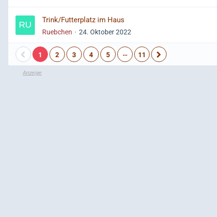
Trink/Futterplatz im Haus
Ruebchen
24. Oktober 2022
…
1
2
3
4
5
11