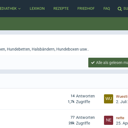
EDIATHEK
LEXIKON
REZEPTE
FRIEDHOF
FAQ
SU
inen, Hundebetten, Halsbändern, Hundeboxen usw..
Alle als gelesen m
14
Antworten
Wuesti
1,7k
Zugriffe
2. Juli
77
Antworten
nette
28k
Zugriffe
25. Ap