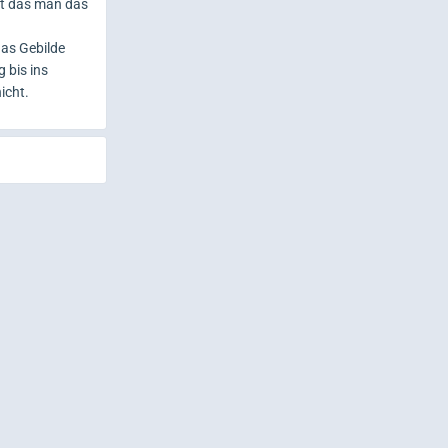
agt das man das
das Gebilde
 bis ins
icht.