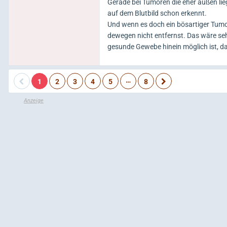
Gerade bei Tumoren die eher außen lie
auf dem Blutbild schon erkennt.
Und wenn es doch ein bösartiger Tumor
dewegen nicht entfernst. Das wäre sehr
gesunde Gewebe hinein möglich ist, da
…
1
2
3
4
5
8