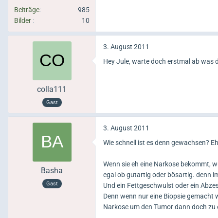
Beiträge
985
Bilder
10
3. August 2011
Hey Jule, warte doch erstmal ab was di
colla111
Gast
3. August 2011
Wie schnell ist es denn gewachsen? E
Wenn sie eh eine Narkose bekommt, wü
Basha
egal ob gutartig oder bösartig. denn i
Gast
Und ein Fettgeschwulst oder ein Abzess
Denn wenn nur eine Biopsie gemacht wi
Narkose um den Tumor dann doch zu 