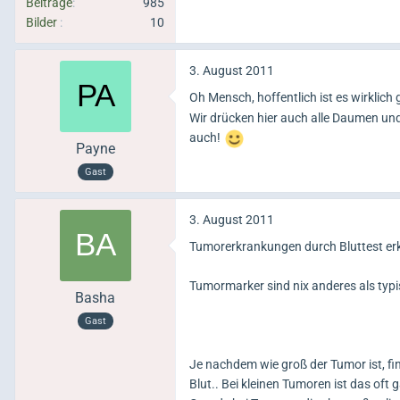
Beiträge
985
Bilder
10
3. August 2011
Oh Mensch, hoffentlich ist es wirklich
Wir drücken hier auch alle Daumen und P
auch!
Payne
Gast
3. August 2011
Tumorerkrankungen durch Bluttest e
Tumormarker sind nix anderes als typis
Basha
Gast
Je nachdem wie groß der Tumor ist, fi
Blut.. Bei kleinen Tumoren ist das oft g