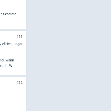
n, es kommt
#11
ielleicht sogar
sind. Wenn
 drin. W
#12