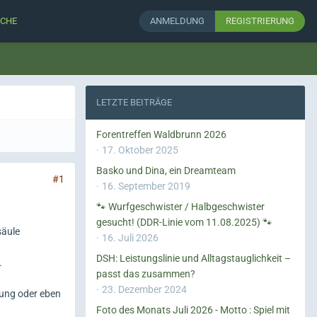
CHE
ANMELDUNG
REGISTRIERUNG
LETZTE BEITRÄGE
Forentreffen Waldbrunn 2026
17. Oktober 2025
Basko und Dina, ein Dreamteam
#1
16. September 2019
🐾 Wurfgeschwister / Halbgeschwister
gesucht! (DDR-Linie vom 11.08.2025) 🐾
säule
16. Juli 2026
DSH: Leistungslinie und Alltagstauglichkeit –
.
passt das zusammen?
23. Dezember 2024
rung oder eben
Foto des Monats Juli 2026 - Motto : Spiel mit