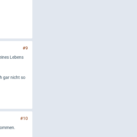
#9
meines Lebens
h gar nicht so
#10
ntnommen.