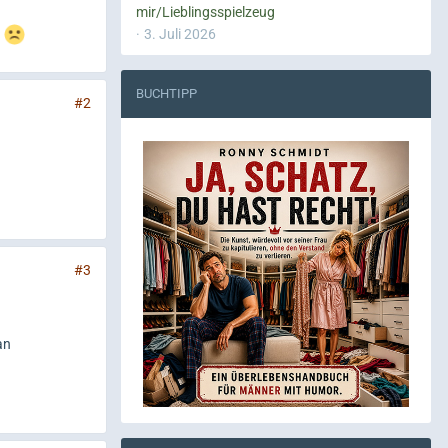
mir/Lieblingsspielzeug
r
3. Juli 2026
BUCHTIPP
#2
#3
an