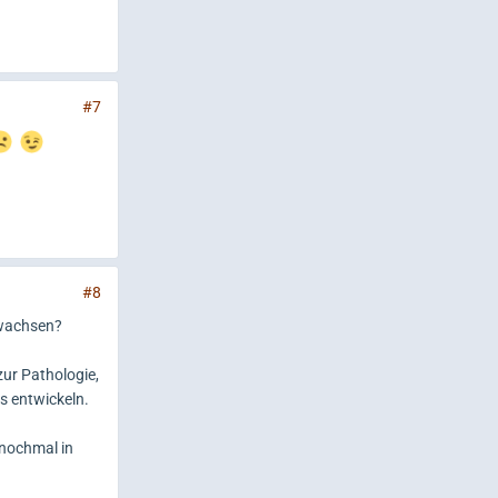
#7
#8
ewachsen?
ur Pathologie,
es entwickeln.
 nochmal in