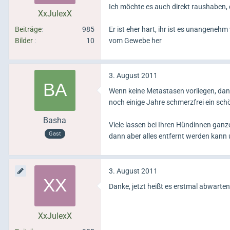
Ich möchte es auch direkt raushaben, di
XxJulexX
Beiträge
985
Er ist eher hart, ihr ist es unangene
Bilder
10
vom Gewebe her
3. August 2011
Wenn keine Metastasen vorliegen, dann 
noch einige Jahre schmerzfrei ein sc
Basha
Viele lassen bei Ihren Hündinnen ganz
Gast
dann aber alles entfernt werden kann 
3. August 2011
Danke, jetzt heißt es erstmal abwarte
XxJulexX