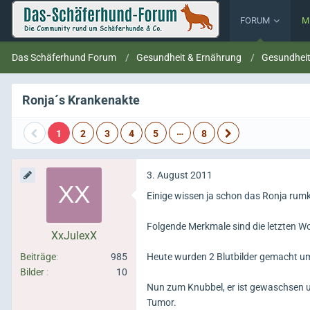
FORUM
M
Das Schäferhund Forum
Gesundheit & Ernährung
Gesundhei
Ronja´s Krankenakte
…
1
2
3
4
5
8
3. August 2011
Einige wissen ja schon das Ronja rumk
Folgende Merkmale sind die letzten W
XxJulexX
Beiträge
985
Heute wurden 2 Blutbilder gemacht um 
Bilder
10
Nun zum Knubbel, er ist gewaschsen u
Tumor.