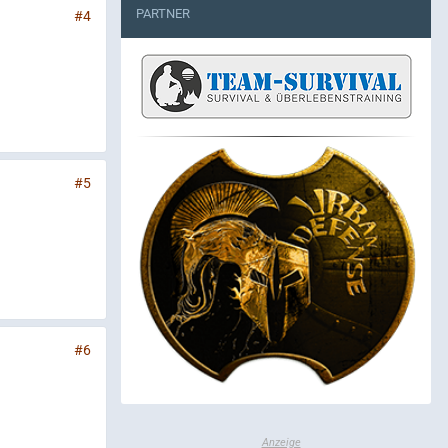
PARTNER
#4
#5
#6