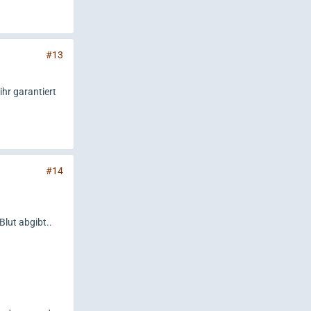
#13
ihr garantiert
#14
Blut abgibt..