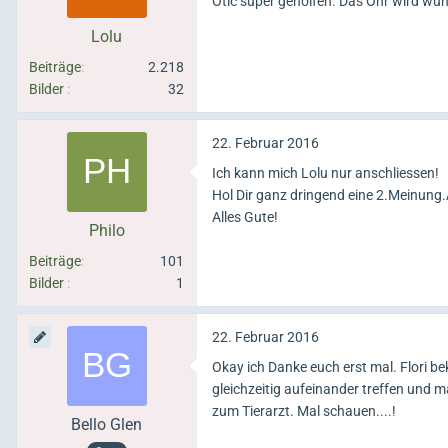
Otic super geholfen. Das Ohr wird wun
Lolu
Beiträge
2.218
Bilder
32
22. Februar 2016
Ich kann mich Lolu nur anschliessen!
Hol Dir ganz dringend eine 2.Meinung.A
Alles Gute!
Philo
Beiträge
101
Bilder
1
22. Februar 2016
Okay ich Danke euch erst mal. Flori b
gleichzeitig aufeinander treffen und
zum Tierarzt. Mal schauen....!
Bello Glen