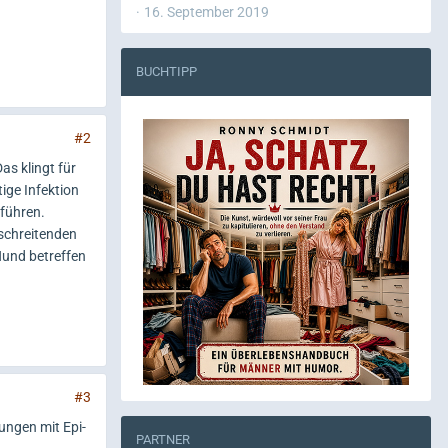
16. September 2019
BUCHTIPP
#2
as klingt für
ige Infektion
führen.
tschreitenden
Hund betreffen
#3
ungen mit Epi-
PARTNER