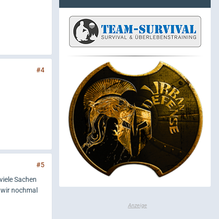
#4
#5
 viele Sachen
 wir nochmal