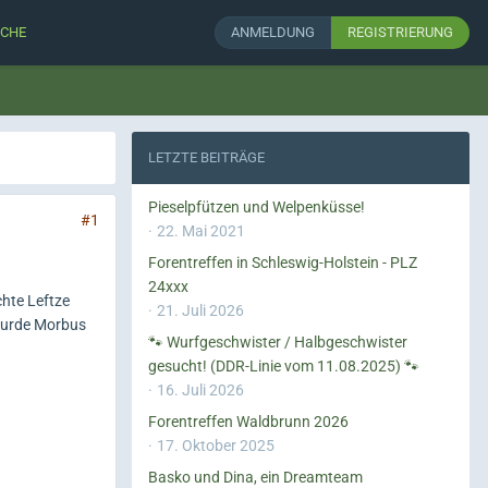
CHE
ANMELDUNG
REGISTRIERUNG
LETZTE BEITRÄGE
Pieselpfützen und Welpenküsse!
#1
22. Mai 2021
Forentreffen in Schleswig-Holstein - PLZ
24xxx
chte Leftze
21. Juli 2026
 wurde Morbus
🐾 Wurfgeschwister / Halbgeschwister
gesucht! (DDR-Linie vom 11.08.2025) 🐾
16. Juli 2026
Forentreffen Waldbrunn 2026
17. Oktober 2025
Basko und Dina, ein Dreamteam