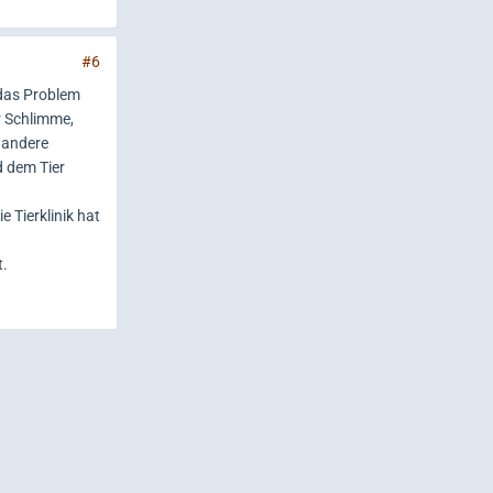
#6
 das Problem
er Schlimme,
g andere
d dem Tier
 Tierklinik hat
t.