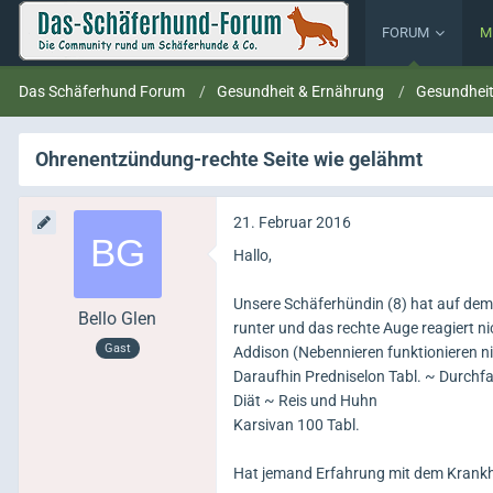
FORUM
M
Das Schäferhund Forum
Gesundheit & Ernährung
Gesundhei
Ohrenentzündung-rechte Seite wie gelähmt
21. Februar 2016
Hallo,
Unsere Schäferhündin (8) hat auf dem 
Bello Glen
runter und das rechte Auge reagiert n
Gast
Addison (Nebennieren funktionieren nic
Daraufhin Predniselon Tabl. ~ Durchfal
Diät ~ Reis und Huhn
Karsivan 100 Tabl.
Hat jemand Erfahrung mit dem Krankh