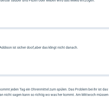
derbar sauber und Pilzen oder Milben wird das Milieu entzogen.
ddison ist sicher doof,aber das klingt nicht danach.
ekommt jeden Tag ein Ohrenmittel zum spülen. Das Problem bei ihr ist das
 man nicht sagen kann so richtig wo was her kommt. Am Mittwoch müssen