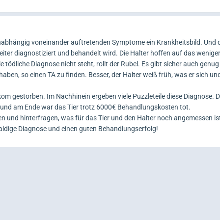
unabhängig voneinander auftretenden Symptome ein Krankheitsbild. Und
 weiter diagnostiziert und behandelt wird. Die Halter hoffen auf das wenig
ie tödliche Diagnose nicht steht, rollt der Rubel. Es gibt sicher auch genu
haben, so einen TA zu finden. Besser, der Halter weiß früh, was er sich un
m gestorben. Im Nachhinein ergeben viele Puzzleteile diese Diagnose. Die
n und am Ende war das Tier trotz 6000€ Behandlungskosten tot.
n und hinterfragen, was für das Tier und den Halter noch angemessen is
baldige Diagnose und einen guten Behandlungserfolg!