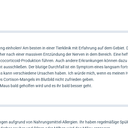
ng einholen! Am besten in einer Tierklinik mit Erfahrung auf dem Gebiet. D
Eher nach einer massiven Entzündung der Nerven in dem Bereich. Eine heft
ycocorticoid-Produktion führen. Auch andere Erkrankungen können dazu 
ht ausschließen. Der blutige Durchfall ist ein Symptom eines langsam for
as kann verschiedene Ursachen haben. Ich würde mich, wenn es meinen 
s Cortison-Mangels im Blutbild nicht zufrieden geben.
Maus bald geholfen wird und es ihr bald besser geht.
en aufgrund von Nahrungsmittel-Allergien. Ihr haben regelmäßige Spül