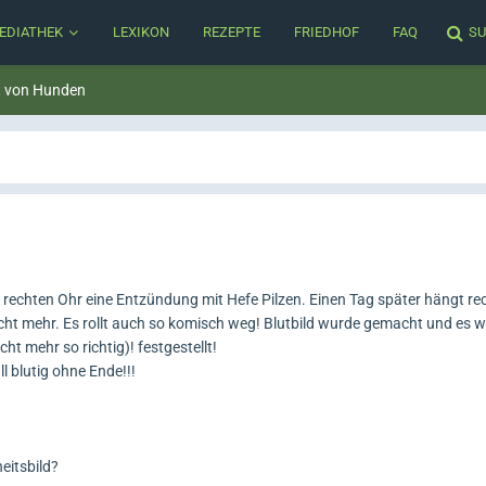
EDIATHEK
LEXIKON
REZEPTE
FRIEDHOF
FAQ
SU
t von Hunden
rechten Ohr eine Entzündung mit Hefe Pilzen. Einen Tag später hängt re
icht mehr. Es rollt auch so komisch weg! Blutbild wurde gemacht und es
ht mehr so richtig)! festgestellt!
l blutig ohne Ende!!!
eitsbild?