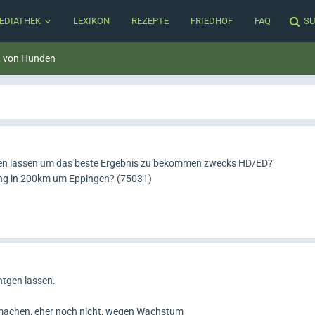
EDIATHEK
LEXIKON
REZEPTE
FRIEDHOF
FAQ
SU
t von Hunden
gen lassen um das beste Ergebnis zu bekommen zwecks HD/ED?
ung in 200km um Eppingen? (75031)
ntgen lassen.
 machen, eher noch nicht, wegen Wachstum