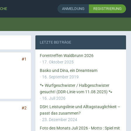
CHE
ANMELDUNG
REGISTRIERUNG
LETZTE BEITRÄGE
Forentreffen Waldbrunn 2026
#1
17. Oktober 2025
Basko und Dina, ein Dreamteam
16. September 2019
🐾 Wurfgeschwister / Halbgeschwister
gesucht! (DDR-Linie vom 11.08.2025) 🐾
16. Juli 2026
DSH: Leistungslinie und Alltagstauglichkeit –
#2
passt das zusammen?
23. Dezember 2024
Foto des Monats Juli 2026 - Motto : Spiel mit