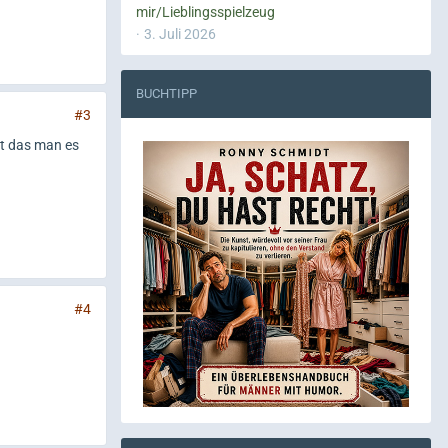
mir/Lieblingsspielzeug
3. Juli 2026
BUCHTIPP
#3
gt das man es
#4