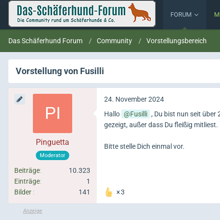
FORUM
M
Das Schäferhund Forum
Community
Vorstellungsbereich
Vorstellung von Fusilli
24. November 2024
Hallo
Fusilli
, Du bist nun seit über
gezeigt, außer dass Du fleißig mitliest.
Pinguetta
Bitte stelle Dich einmal vor.
Moderator
Beiträge
10.323
Einträge
1
Bilder
141
3