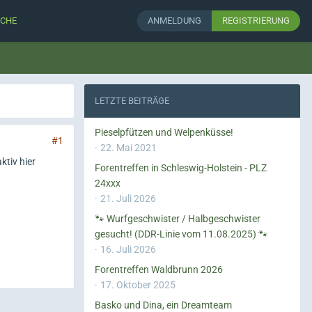
CHE
ANMELDUNG
REGISTRIERUNG
LETZTE BEITRÄGE
Pieselpfützen und Welpenküsse!
#1
22. Mai 2021
ktiv hier
Forentreffen in Schleswig-Holstein - PLZ
24xxx
21. Juli 2026
🐾 Wurfgeschwister / Halbgeschwister
gesucht! (DDR-Linie vom 11.08.2025) 🐾
16. Juli 2026
Forentreffen Waldbrunn 2026
17. Oktober 2025
Basko und Dina, ein Dreamteam