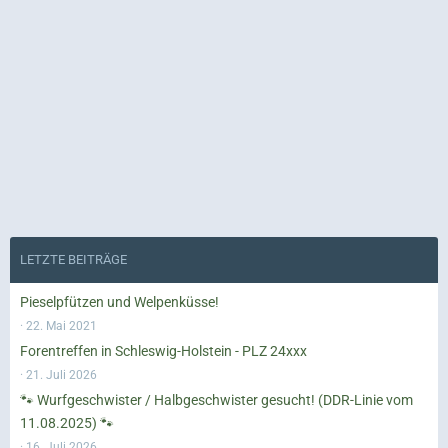
LETZTE BEITRÄGE
Pieselpfützen und Welpenküsse!
22. Mai 2021
Forentreffen in Schleswig-Holstein - PLZ 24xxx
21. Juli 2026
🐾 Wurfgeschwister / Halbgeschwister gesucht! (DDR-Linie vom
11.08.2025) 🐾
16. Juli 2026