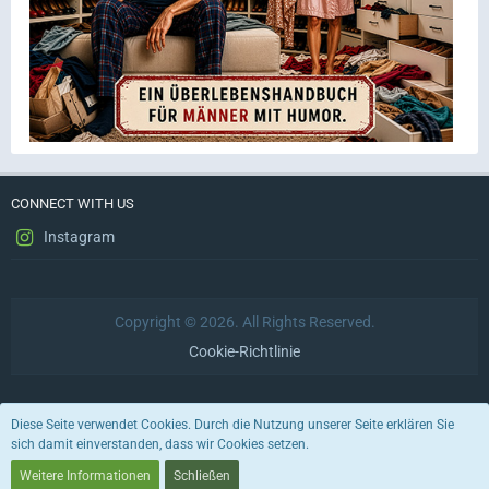
CONNECT WITH US
Instagram
Copyright © 2026. All Rights Reserved.
Cookie-Richtlinie
Datenschutzerklärung
Impressum
Nutzungsbedingungen
Diese Seite verwendet Cookies. Durch die Nutzung unserer Seite erklären Sie
sich damit einverstanden, dass wir Cookies setzen.
Stil von:
ForoStyle
Weitere Informationen
Schließen
Community-Software:
WoltLab Suite™