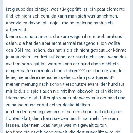
ist glaube das einzige, was tüv geprüft ist. ein paar elemente
find ich nicht schlecht, da kann man sich was annehmen,
aber vieles davon ist...naja...meine meinung nach nicht
artgerecht.
kenne da eine trainerin. die kam wegen ihrem problemhund
dahin. sie hat den aber nicht einmal rausgeholt. ich wollte
den DSH mal sehen. das hat sie sich nicht getraut...er könnte
ja austicken. udn freilauf kennt der hund nicht. hm...wenn das
system sooo gut ist, warum kann der hund dann nicht ein
einigermaßen normales leben führen??? der darf nie von der
leine, nie andere menschen sehen...ähm ja. artgerecht?
meiner meinung nach schon tierschutzrelevant. der hund tut
mir leid. sie spielt auch nie mit ihm, obewohl er ein kleines
triebschwein ist. futter gibts nur unterwegs aus der hand und
zu hause muss er auf seiner decke bleiben.
ich bin der meinung, wenn sie mit dem hund mal richtig die
fronten klärt, dann kann sie dem auch mal mehr freiraum
lassen. aber nein...das hat ja was mit gewalt zu tun!
ich finde die psychische gewalt, die dort ausgeübt wird viel