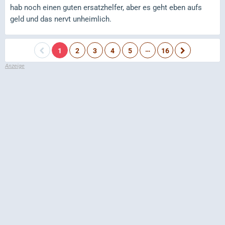
hab noch einen guten ersatzhelfer, aber es geht eben aufs
geld und das nervt unheimlich.
…
1
2
3
4
5
16