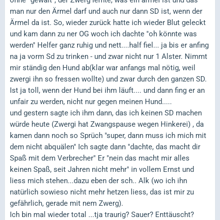
man nur den Ärmel darf und auch nur dann SD ist, wenn der
Ärmel da ist. So, wieder zurück hatte ich wieder Blut geleckt
und kam dann zu ner OG woch ich dachte "oh könnte was
werden" Helfer ganz ruhig und nett....half fiel... ja bis er anfing
na ja vorm Sd zu trinken - und zwar nicht nur 1 Alster. Nimmt
mir ständig den Hund ab(klar war anfangs mal nötig, weil
zwergi ihn so fressen wollte) und zwar durch den ganzen SD.
Ist ja toll, wenn der Hund bei ihm läuft.... und dann fing er an
unfair zu werden, nicht nur gegen meinen Hund.....
und gestern sagte ich ihm dann, das ich keinen SD machen
würde heute (Zwergi hat Zwangspause wegen Hinkerei) , da
kamen dann noch so Sprüch "super, dann muss ich mich mit
dem nicht abquälen" Ich sagte dann "dachte, das macht dir
Spaß mit dem Verbrecher" Er "nein das macht mir alles
keinen Spaß, seit Jahren nicht mehr" in vollem Ernst und
liess mich stehen...dazu eben der sch.. Alk (wo ich ihn
natürlich sowieso nicht mehr hetzen liess, das ist mir zu
gefährlich, gerade mit nem Zwerg).
Ich bin mal wieder total ...tja traurig? Sauer? Enttäuscht?