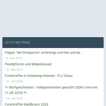
LETZTE BEITRÄGE
Pepper "der Entspannte" unterwegs und hier und da...
8. Juni 2023
Pieselpfützen und Welpenküsse!
22. Mai 2021
Forentreffen in Schleswig-Holstein - PLZ 24xxx
21. Juli 2026
🐾 Wurfgeschwister / Halbgeschwister gesucht! (DDR-Linie vom
11.08.2025) 🐾
16. Juli 2026
Forentreffen Waldbrunn 2026