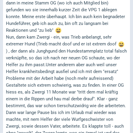
dann in meine Stamm OG (wo ich auch Mitglied bin)
gefunden wo sie innerhalb kurzer Zeit die VPG 1 ablegen
konnte. Meine erste überhaupt. Ich bin auch kein begnadeter
Hundeführer, geb ich auch zu, bin oft zu langsam bei
Reaktionen und "zu lieb"
Nun, dann kam Zwergi - ein, was Trieb anbelangt, sehr
extremer Hund (Trieb macht doof und er ist extrem doof
) , der dann als Junghgund den Hundestammplatz total falsch
verknüpfte, so das ich nach ner neuen OG schaute, wo der
Helfer zu ihm passt.Unter anderem aber auch weil unser
Helfer krankheitsbedingt ausfiel und ich mit dem "ersatz"
Probleme mit der Arbeit habe (noch mehr aufreissend)
Gestaltete sich extrem schwierig, was zu finden. In einer OG
hiess es, als Zwergi 11 Monate war "tritt dem mal kräftig
einem in die Rippen und hau mal derbe drauf". Klar - ganz
bestimmt, das war schon tierschutzwidrig wie die arbeiteten.
Dann war lange Pause bis ich im Urlaub mal wieder was
machte, mit nem Helfer der viele Wurfgeschwister von
Zwergi, sowie dessen Vater, arbeitete. Es klappte toll - auch
ohne "gewalt", der Zwerg lernte, was ein ärmel ist und das