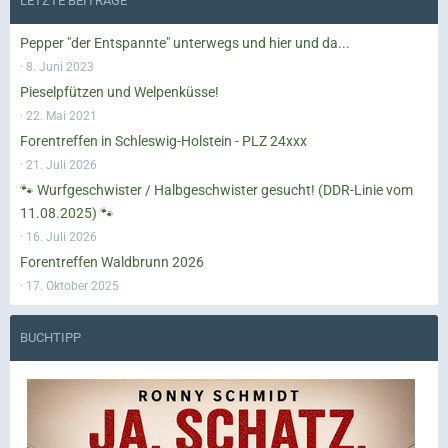
LETZTE BEITRÄGE
Pepper "der Entspannte" unterwegs und hier und da...
8. Juni 2023
Pieselpfützen und Welpenküsse!
22. Mai 2021
Forentreffen in Schleswig-Holstein - PLZ 24xxx
21. Juli 2026
🐾 Wurfgeschwister / Halbgeschwister gesucht! (DDR-Linie vom
11.08.2025) 🐾
16. Juli 2026
Forentreffen Waldbrunn 2026
17. Oktober 2025
BUCHTIPP