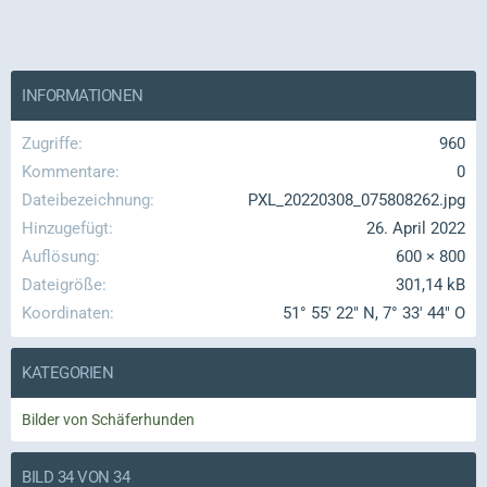
INFORMATIONEN
Zugriffe
960
Kommentare
0
Dateibezeichnung
PXL_20220308_075808262.jpg
Hinzugefügt
26. April 2022
Auflösung
600 × 800
Dateigröße
301,14 kB
Koordinaten
51° 55' 22" N, 7° 33' 44" O
KATEGORIEN
Bilder von Schäferhunden
BILD 34 VON 34