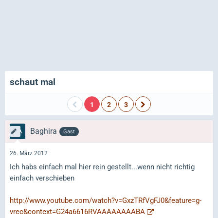
schaut mal
1
2
3
Baghira
Gast
26. März 2012
Ich habs einfach mal hier rein gestellt...wenn nicht richtig
einfach verschieben
http://www.youtube.com/watch?v=GxzTRfVgFJ0&feature=g-
vrec&context=G24a6616RVAAAAAAAABA