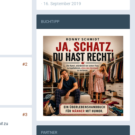
16. September 2019
BUCHTIPP
#2
#3
EM zu
PARTNER