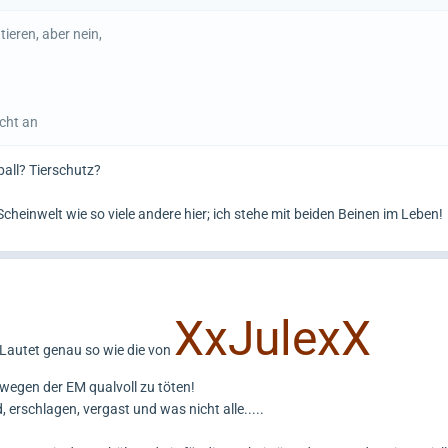
tieren, aber nein,
icht an
all? Tierschutz?
 Scheinwelt wie so viele andere hier; ich stehe mit beiden Beinen im Leben!
XxJulexX
Lautet genau so wie die von
 wegen der EM qualvoll zu töten!
, erschlagen, vergast und was nicht alle.....