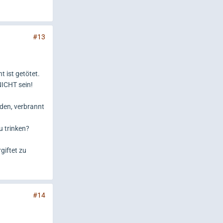
#13
 ist getötet.
NICHT sein!
rden, verbrannt
u trinken?
giftet zu
#14