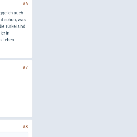
#6
agge ich auch
cht schön, was
ie Türkei sind
er in
es Leben
#7
#8