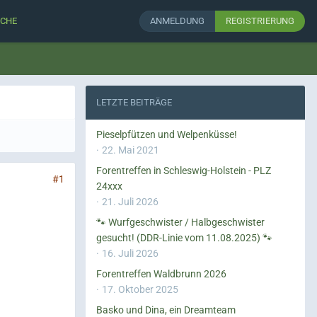
CHE
ANMELDUNG
REGISTRIERUNG
LETZTE BEITRÄGE
Pieselpfützen und Welpenküsse!
22. Mai 2021
Forentreffen in Schleswig-Holstein - PLZ
#1
24xxx
21. Juli 2026
🐾 Wurfgeschwister / Halbgeschwister
gesucht! (DDR-Linie vom 11.08.2025) 🐾
16. Juli 2026
Forentreffen Waldbrunn 2026
17. Oktober 2025
Basko und Dina, ein Dreamteam