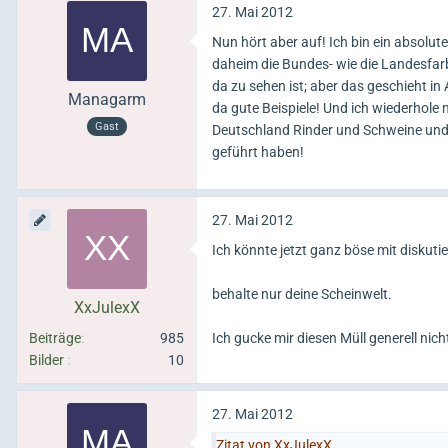
27. Mai 2012
Nun hört aber auf! Ich bin ein absolu
daheim die Bundes- wie die Landesfarb
da zu sehen ist; aber das geschieht in
Managarm
da gute Beispiele! Und ich wiederhole
Gast
Deutschland Rinder und Schweine und 
geführt haben!
27. Mai 2012
Ich könnte jetzt ganz böse mit diskutie
behalte nur deine Scheinwelt.
XxJulexX
Beiträge
985
Ich gucke mir diesen Müll generell nich
Bilder
10
27. Mai 2012
Zitat von XxJulexX