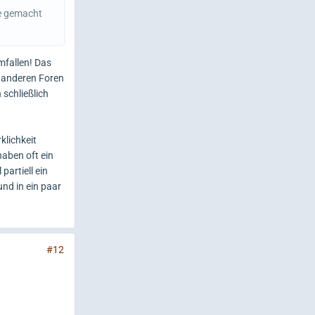
he gemacht
mfallen! Das
n anderen Foren
 schließlich
klichkeit
haben oft ein
partiell ein
und in ein paar
#12