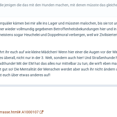
die jenigen die das mit den Hunden machen, mit denen müsste das gleic
rquäler kämen bei mir alle ins Lager und müssten malochen, bis sie tot u
mmer wieder vollmundig gegebenen Betroffenheitsbekundungen hier und i
meistens sogar Heuchelei und Doppelmoral verbergen, weil wir Zivilisierten
rt ihr euch auf wie kleine Mädchen! Wenn hier einer die Augen vor der Wir
es überall, nicht nur in der 3. Welt, sondern auch hier! Und Straßenhunde 
hunde! Mit der EM hat das alles nur mittelbar zu tun; die wirft eben mal 
st gut so! Die Mentalität der Menschen werdet aber auch ihr nicht ändern 
gt euch über etwas anderes auf!
errasse.html#.A1000107