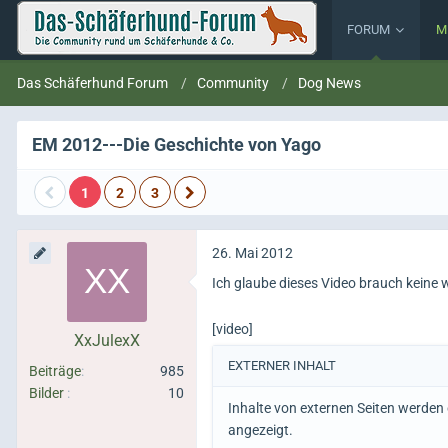
FORUM
M
Das Schäferhund Forum
Community
Dog News
EM 2012---Die Geschichte von Yago
1
2
3
26. Mai 2012
Ich glaube dieses Video brauch keine 
[video]
XxJulexX
EXTERNER INHALT
Beiträge
985
Bilder
10
Inhalte von externen Seiten werde
angezeigt.