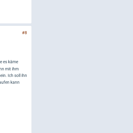
#8
te es käme
nn mit ihm
in. Ich soll ihn
laufen kann