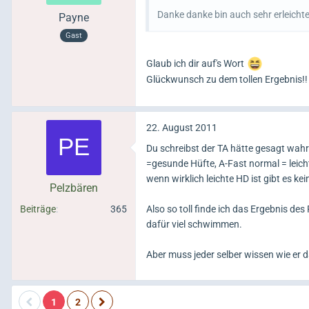
Danke danke bin auch sehr erleichte
Payne
Gast
Glaub ich dir auf's Wort
Glückwunsch zu dem tollen Ergebnis!
22. August 2011
Du schreibst der TA hätte gesagt wahr
=gesunde Hüfte, A-Fast normal = lei
wenn wirklich leichte HD ist gibt es k
Pelzbären
Beiträge
365
Also so toll finde ich das Ergebnis de
dafür viel schwimmen.
Aber muss jeder selber wissen wie er 
1
2