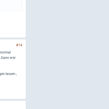
#14
-normal
.Dann erst
gen lassen ,