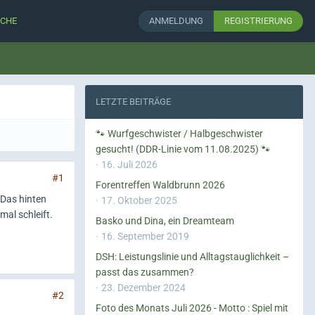
CHE
ANMELDUNG
REGISTRIERUNG
LETZTE BEITRÄGE
🐾 Wurfgeschwister / Halbgeschwister
gesucht! (DDR-Linie vom 11.08.2025) 🐾
16. Juli 2026
#1
Forentreffen Waldbrunn 2026
 Das hinten
17. Oktober 2025
mal schleift.
Basko und Dina, ein Dreamteam
16. September 2019
DSH: Leistungslinie und Alltagstauglichkeit –
passt das zusammen?
23. Dezember 2024
#2
Foto des Monats Juli 2026 - Motto : Spiel mit