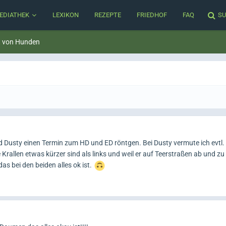
EDIATHEK
LEXIKON
REZEPTE
FRIEDHOF
FAQ
SU
t von Hunden
 Dusty einen Termin zum HD und ED röntgen. Bei Dusty vermute ich evtl.
e Krallen etwas kürzer sind als links und weil er auf Teerstraßen ab und zu 
as bei den beiden alles ok ist.