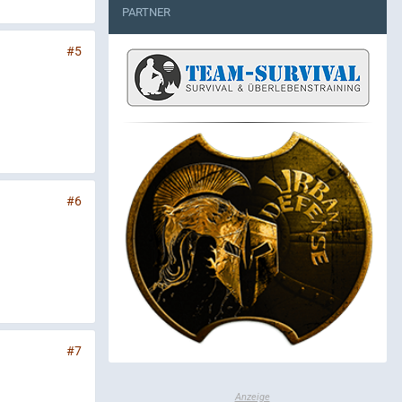
PARTNER
#5
#6
#7