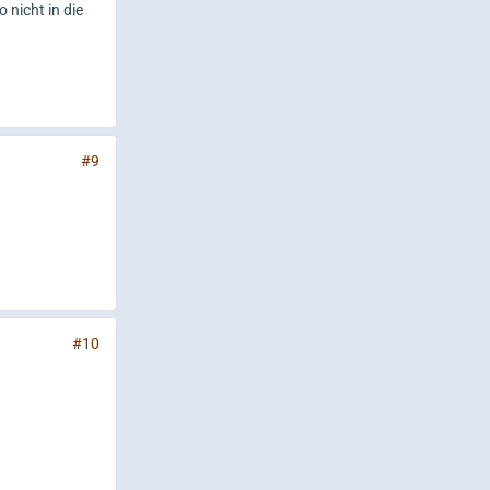
 nicht in die
#9
#10