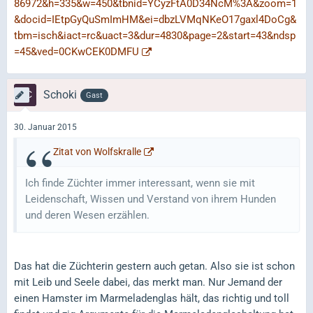
86972&h=335&w=450&tbnid=YCyzFtA0D34NcM%3A&zoom=1
&docid=IEtpGyQuSmImHM&ei=dbzLVMqNKeO17gaxl4DoCg&
tbm=isch&iact=rc&uact=3&dur=4830&page=2&start=43&ndsp
=45&ved=0CKwCEK0DMFU
Schoki
Gast
30. Januar 2015
Zitat von Wolfskralle
Ich finde Züchter immer interessant, wenn sie mit
Leidenschaft, Wissen und Verstand von ihrem Hunden
und deren Wesen erzählen.
Das hat die Züchterin gestern auch getan. Also sie ist schon
mit Leib und Seele dabei, das merkt man. Nur Jemand der
einen Hamster im Marmeladenglas hält, das richtig und toll