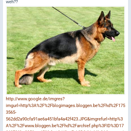
weh??
http://www.google.de/imgres?
imgurl=http%3A%2F%2Fblogimages.bloggen.be%2Fhd%2F175
3565-
562dd2a90cfa91ae6a451bfa4a42f423.JPG&imgrefurl=http%3
A%2F%2Fwww.bloggen.be%2Fhd%2Farchief.php%3FID%3D17