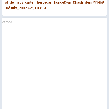
pt=de_haus_garten_tierbedarf_hunde&var=&hash=item7914b9
3af3#ht_20028wt_1108