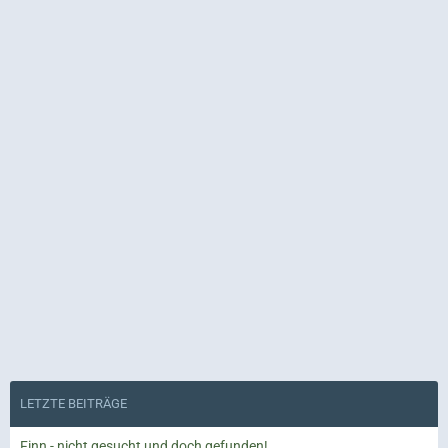
LETZTE BEITRÄGE
Finn - nicht gesucht und doch gefunden!