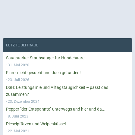
LETZTE BEITRÄGE
Saugstarker Staubsauger für Hundehaare
31. Mai 2020
Finn - nicht gesucht und doch gefunden!
23. Juli 2026
DSH: Leistungslinie und Alltagstauglichkeit – passt das
zusammen?
23. Dezember 2024
Pepper "der Entspannte" unterwegs und hier und da...
8. Juni 2023
Pieselpfützen und Welpenküsse!
22. Mai 2021