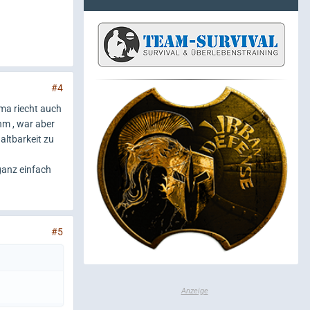
#4
ima riecht auch
hm , war aber
altbarkeit zu
ganz einfach
#5