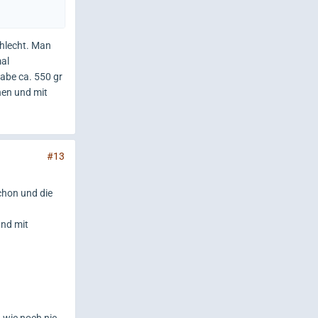
chlecht. Man
mal
habe ca. 550 gr
nen und mit
#13
chon und die
und mit