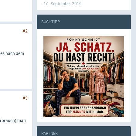
16. September 2019
BUCHTIPP
#2
b es nach dem
#3
verbrauch) man
PARTNER