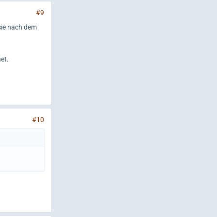
#9
sie nach dem
et.
#10