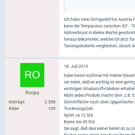
Hatte mir dann vorgenommen, nach 
Ich habe mein DörrgarätFirst Austria
kann die Temparatur zwischen 30° - 70
Hühnerbrust in kleiine Würfel geschni
heraus bekommen, welche ich jetzt für
Tarningsleckerlis vergleichen, obsich d
18. Juli 2015
habe heute nochmal mit meiner Bäueri
sie meint, daß es wichtig ist eine geri
wichtigen Inhalsstoffe bleiben erhalte
Roopa
Nicht jedes Produkt macht Sinn: z.B.
Beiträge
2.558
Schnittfläche nach oben (gigantische 
Bilder
129
TrocknungsZeit:
Äpfel: ca 12 Std
Beere: bis 50 Std.
Sie sagt, daß dies keiner bereit ist zu