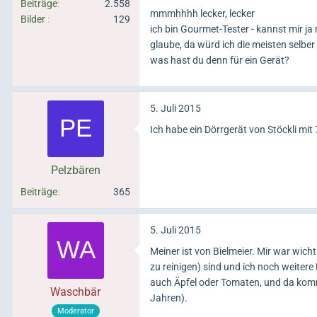
Beiträge
2.558
mmmhhhh lecker, lecker
Bilder
129
ich bin Gourmet-Tester - kannst mir j
glaube, da würd ich die meisten selber
was hast du denn für ein Gerät?
5. Juli 2015
Ich habe ein Dörrgerät von Stöckli mit 
Pelzbären
Beiträge
365
5. Juli 2015
Meiner ist von Bielmeier. Mir war wich
zu reinigen) sind und ich noch weitere
auch Äpfel oder Tomaten, und da kommt
Waschbär
Jahren).
Moderator