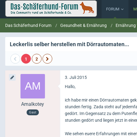
FORUM
M
Das Schäferhund Forum
Gesundheit & Ernährung
Ernährung
Leckerlis selber herstellen mit Dörrautomaten...
1
2
3. Juli 2015
Hallo,
ich habe mir einen Dörrautomaten geka
Amalkotey
stunden fertig. Zada steht auf jedemf
Gast
gedört. Im Gegensatz zu dem Putenfle
stunden gedört und liegen jetzt in ei
Wie sehen euere Erfahrungen mit ein