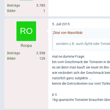
Beiträge
3.785
Bilder
1
5. Juli 2015
Zitat von Waschbär
sondern z.B. auch Äpfel oder Toma
Roopa
Beiträge
2.558
mal ne dumme Frage:
Bilder
129
bin vom Geschmack der Tomaten in den
es sei denn man kauft sie teuer im Bi
wie verändert sich der Geschmack be
natürlich ganz subjektiv ...
kenne die Getrockneten nur vom Türken 
p.s.
1kg spanische Tomaten brauchen über 