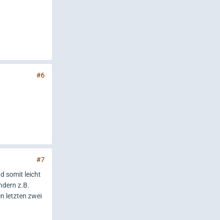
#6
#7
d somit leicht
ndern z.B.
n letzten zwei