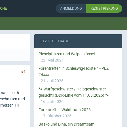
CHE
ANMELDUNG
REGISTRIERUNG
LETZTE BEITRÄGE
Pieselpfützen und Welpenküsse!
22. Mai 2021
Forentreffen in Schleswig-Holstein - PLZ
#1
24xxx
21. Juli 2026
🐾 Wurfgeschwister / Halbgeschwister
 nach ca. 6
gesucht! (DDR-Linie vom 11.08.2025) 🐾
geschnitten und
16. Juli 2026
erherzen 14
Forentreffen Waldbrunn 2026
17. Oktober 2025
Basko und Dina, ein Dreamteam