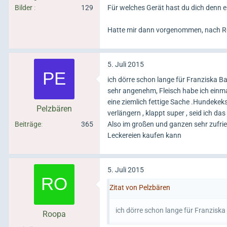
Bilder
129
Für welches Gerät hast du dich denn 
Hatte mir dann vorgenommen, nach Rez
5. Juli 2015
ich dörre schon lange für Franziska B
sehr angenehm, Fleisch habe ich einma
eine ziemlich fettige Sache .Hundekek
Pelzbären
verlängern , klappt super , seid ich 
Beiträge
365
Also im großen und ganzen sehr zufri
Leckereien kaufen kann
5. Juli 2015
Zitat von Pelzbären
ich dörre schon lange für Franzisk
Roopa