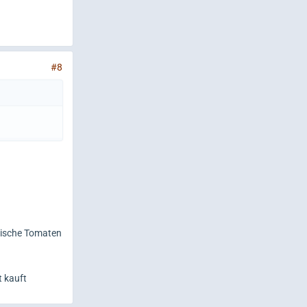
#8
asische Tomaten
t kauft