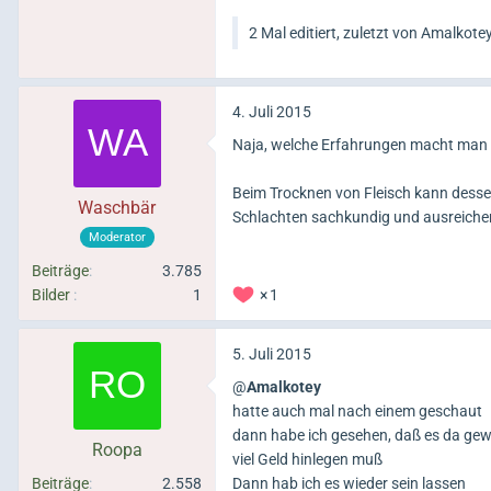
2 Mal editiert, zuletzt von Amalkotey
4. Juli 2015
Naja, welche Erfahrungen macht man d
Beim Trocknen von Fleisch kann dessen
Waschbär
Schlachten sachkundig und ausreiche
Moderator
Beiträge
3.785
Bilder
1
1
5. Juli 2015
@
Amalkotey
hatte auch mal nach einem geschaut
dann habe ich gesehen, daß es da gew
Roopa
viel Geld hinlegen muß
Beiträge
2.558
Dann hab ich es wieder sein lassen