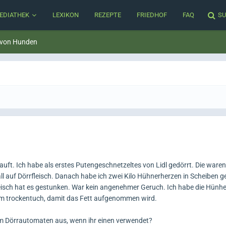
EDIATHEK
LEXIKON
REZEPTE
FRIEDHOF
FAQ
SU
 von Hunden
uft. Ich habe als erstes Putengeschnetzeltes von Lidl gedörrt. Die waren
all auf Dörrfleisch. Danach habe ich zwei Kilo Hühnerherzen in Scheiben 
isch hat es gestunken. War kein angenehmer Geruch. Ich habe die Hünh
nem trockentuch, damit das Fett aufgenommen wird.
em Dörrautomaten aus, wenn ihr einen verwendet?