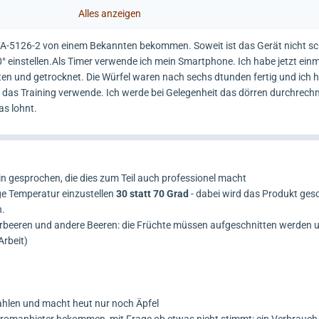
Rezepten für selbstgebackende Leckerlis zu schauen ....
Alles anzeigen
 FA-5126-2 von einem Bekannten bekommen. Soweit ist das Gerät nicht s
° einstellen.Als Timer verwende ich mein Smartphone. Ich habe jetzt ein
tten und getrocknet. Die Würfel waren nach sechs dtunden fertig und ich 
 das Training verwende. Ich werde bei Gelegenheit das dörren durchrech
as lohnt.
n gesprochen, die dies zum Teil auch professionel macht
nge Temperatur einzustellen
30 statt 70 Grad
- dabei wird das Produkt ges
n.
 Erbeeren und andere Beeren: die Früchte müssen aufgeschnitten werden 
Arbeit)
 zahlen und macht heut nur noch Äpfel