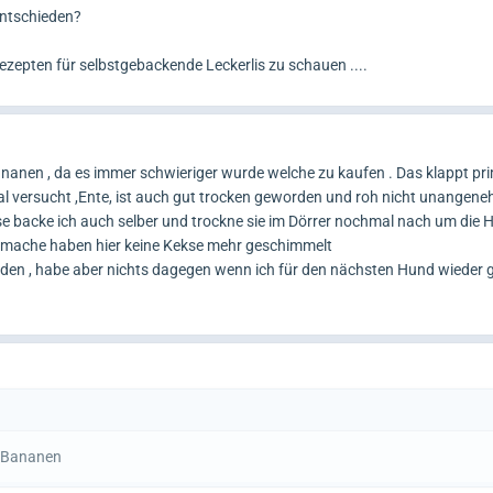
entschieden?
epten für selbstgebackende Leckerlis zu schauen ....
ananen , da es immer schwieriger wurde welche zu kaufen . Das klappt pr
l versucht ,Ente, ist auch gut trocken geworden und roh nicht unangene
se backe ich auch selber und trockne sie im Dörrer nochmal nach um die H
das mache haben hier keine Kekse mehr geschimmelt
eden , habe aber nichts dagegen wenn ich für den nächsten Hund wieder 
a Bananen