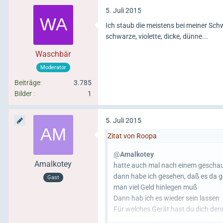
5. Juli 2015
Ich staub die meistens bei meiner Sch
schwarze, violette, dicke, dünne...
Waschbär
Moderator
Beiträge
3.785
Bilder
1
5. Juli 2015
Zitat von Roopa
@
Amalkotey
Amalkotey
hatte auch mal nach einem gescha
dann habe ich gesehen, daß es da g
Gast
man viel Geld hinlegen muß
Dann hab ich es wieder sein lassen
Für welches Gerät hast du dich den