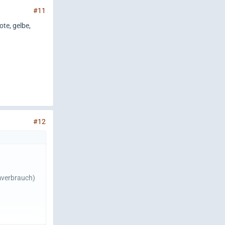
#11
te, gelbe,
#12
omverbrauch)