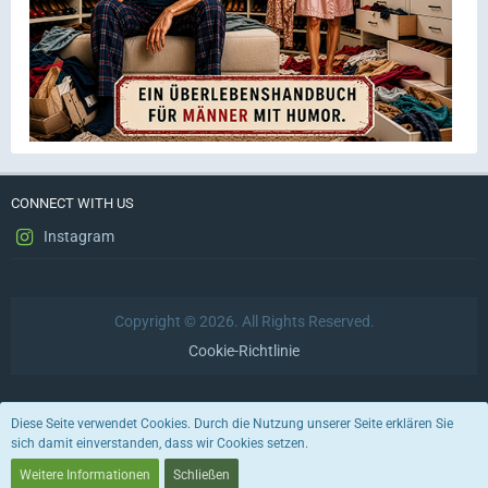
CONNECT WITH US
Instagram
Copyright © 2026. All Rights Reserved.
Cookie-Richtlinie
Datenschutzerklärung
Impressum
Nutzungsbedingungen
Diese Seite verwendet Cookies. Durch die Nutzung unserer Seite erklären Sie
sich damit einverstanden, dass wir Cookies setzen.
Stil von:
ForoStyle
Weitere Informationen
Schließen
Community-Software:
WoltLab Suite™