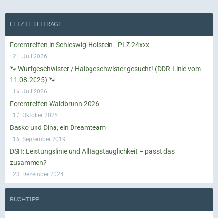
LETZTE BEITRÄGE
Forentreffen in Schleswig-Holstein - PLZ 24xxx
21. Juli 2026
🐾 Wurfgeschwister / Halbgeschwister gesucht! (DDR-Linie vom
11.08.2025) 🐾
16. Juli 2026
Forentreffen Waldbrunn 2026
17. Oktober 2025
Basko und Dina, ein Dreamteam
16. September 2019
DSH: Leistungslinie und Alltagstauglichkeit – passt das
zusammen?
23. Dezember 2024
BUCHTIPP