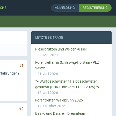
CHE
ANMELDUNG
REGISTRIERUNG
LETZTE BEITRÄGE
Pieselpfützen und Welpenküsse!
22. Mai 2021
Forentreffen in Schleswig-Holstein - PLZ
#1
24xxx
erfahrungen?
21. Juli 2026
🐾 Wurfgeschwister / Halbgeschwister
gesucht! (DDR-Linie vom 11.08.2025) 🐾
16. Juli 2026
Forentreffen Waldbrunn 2026
17. Oktober 2025
#2
Basko und Dina, ein Dreamteam