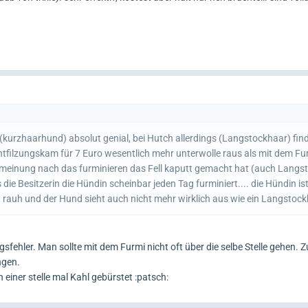
 (kurzhaarhund) absolut genial, bei Hutch allerdings (Langstockhaar) find
ntfilzungskam für 7 Euro wesentlich mehr unterwolle raus als mit dem Fu
 meinung nach das furminieren das Fell kaputt gemacht hat (auch Langs
 die Besitzerin die Hündin scheinbar jeden Tag furminiert.... die Hündin ist
hig rauh und der Hund sieht auch nicht mehr wirklich aus wie ein Langstock
fehler. Man sollte mit dem Furmi nicht oft über die selbe Stelle gehen. Z
ngen.
 einer stelle mal Kahl gebürstet :patsch: