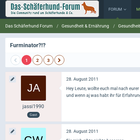
FORUM
M
Das Schäferhund Forum
Gesundheit & Ernährung
Gesundhei
Furminator?!?
1
2
3
28. August 2011
Hey Leute, wollte euch mal nach eurer
und wenn aj was habt ihr für Erfahru
jassi1990
Gast
28. August 2011