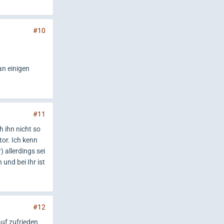
#10
an einigen
#11
h ihn nicht so
or. Ich kenn
 allerdings sei
 und bei Ihr ist
#12
auf zufrieden