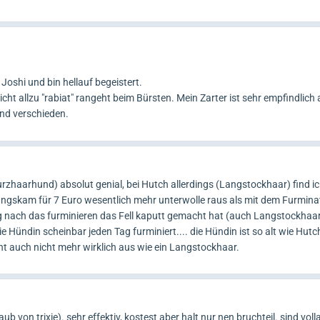
Joshi und bin hellauf begeistert.
t allzu "rabiat" rangeht beim Bürsten. Mein Zarter ist sehr empfindlich 
und verschieden.
kurzhaarhund) absolut genial, bei Hutch allerdings (Langstockhaar) find ic
ungskam für 7 Euro wesentlich mehr unterwolle raus als mit dem Furminat
 nach das furminieren das Fell kaputt gemacht hat (auch Langstockhaar)
ie Hündin scheinbar jeden Tag furminiert.... die Hündin ist so alt wie Hutch
ht auch nicht mehr wirklich aus wie ein Langstockhaar.
 von trixie). sehr effektiv, kostest aber halt nur nen bruchteil. sind voll