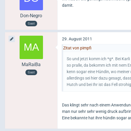
damit.
Don-Negro
Gast
29. August 2011
Zitat von pimpfi
So und jetzt komm ich *g*. Bei Karli
MaRaiBa
so pralle, da bekomm ich mit nem E
kenn sogar eine Hündin, wo meiner
Gast
allerdings sei hier dazu gesagt, dass
Hutch und bei Ihr ist das Fell stro
Das klingt sehr nach einem Anwendungs
man nur sehr sehr wenig druck aufbri
Eine bekannte hat ihre hündin sogar an