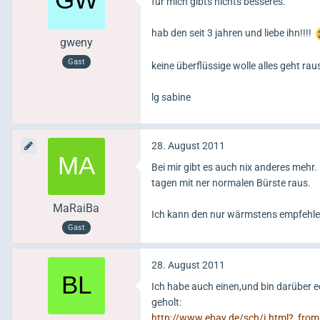
für mich gibts nichts besseres.
hab den seit 3 jahren und liebe ihn!!!!
gweny
Gast
keine überflüssige wolle alles geht raus
lg sabine
28. August 2011
Bei mir gibt es auch nix anderes mehr. 
tagen mit ner normalen Bürste raus.
MaRaiBa
Ich kann den nur wärmstens empfehl
Gast
28. August 2011
Ich habe auch einen,und bin darüber e
geholt:
http://www.ebay.de/sch/i.html?_fr