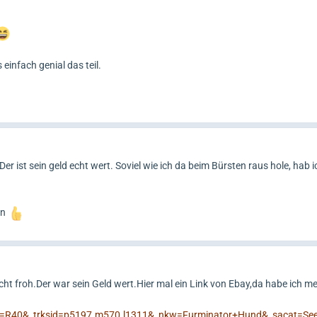
 einfach genial das teil.
Der ist sein geld echt wert. Soviel wie ich da beim Bürsten raus hole, hab i
en
cht froh.Der war sein Geld wert.Hier mal ein Link von Ebay,da habe ich m
om=R40&_trksid=p5197.m570.l1311&_nkw=Furminator+Hund&_sacat=See-