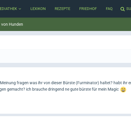
EDIATHEK
LEXIKON
REZEPTE
FRIEDHOF
FAQ
SU
t von Hunden
 Meinung fragen was ihr von dieser Bürste (Furminator) haltet? habt ihr 
ngen gemacht? ich brauche dringend ne gute bürste für mein Magic