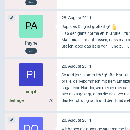
Gast
28. August 2011
Jup, das Ding ist großartig!
Hab den ganz normalen in Grüße L für 
Man muss nur aufpassen, dass man nich
Payne
Stellen, aber das ist ja von Hund zu H
Gast
28. August 2011
So und jetzt komm ich *g*. Bei Karli (
pralle, da bekomm ich mit nem Entfilz
sogar eine Hündin, wo meiner meinung
pimpfi
hier dazu gesagt, dass die Besitzerin d
Beiträge
76
das Fell strohig rauh und der Hund sie
28. August 2011
wir haben die günstige nachmache (glaub