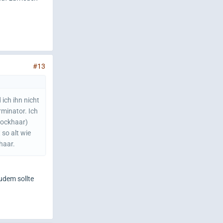
#13
 ich ihn nicht
rminator. Ich
tockhaar)
 so alt wie
haar.
udem sollte