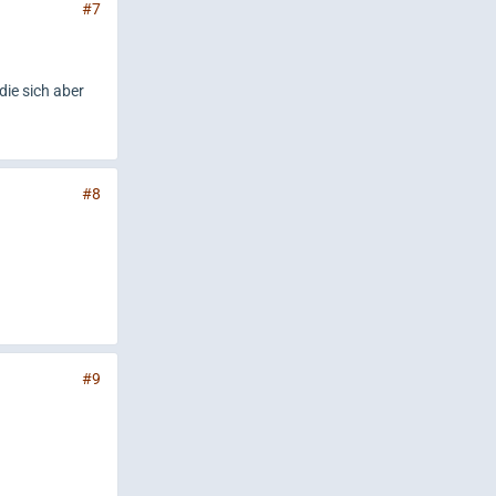
#7
die sich aber
#8
#9