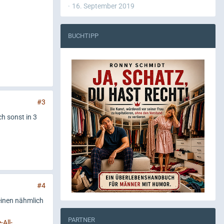
16. September 2019
BUCHTIPP
#3
ch sonst in 3
#4
einen nähmlich
PARTNER
All-