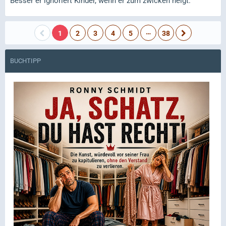
Besser er ignoriert Kinder, wenn er zum zwicken neigt.
…
1
2
3
4
5
38
BUCHTIPP