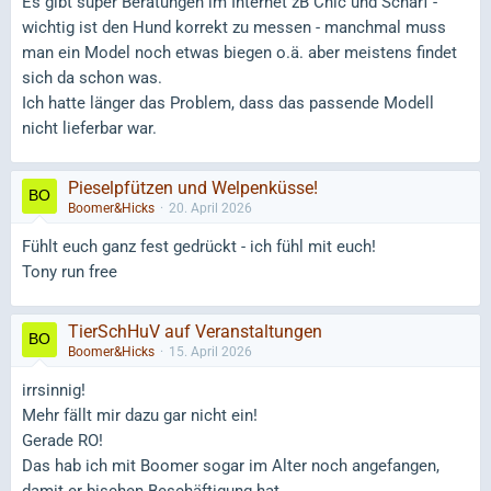
Es gibt super Beratungen im Internet zB Chic und Scharf -
wichtig ist den Hund korrekt zu messen - manchmal muss
man ein Model noch etwas biegen o.ä. aber meistens findet
sich da schon was.
Ich hatte länger das Problem, dass das passende Modell
nicht lieferbar war.
Pieselpfützen und Welpenküsse!
Boomer&Hicks
20. April 2026
Fühlt euch ganz fest gedrückt - ich fühl mit euch!
Tony run free
TierSchHuV auf Veranstaltungen
Boomer&Hicks
15. April 2026
irrsinnig!
Mehr fällt mir dazu gar nicht ein!
Gerade RO!
Das hab ich mit Boomer sogar im Alter noch angefangen,
damit er bischen Beschäftigung hat.