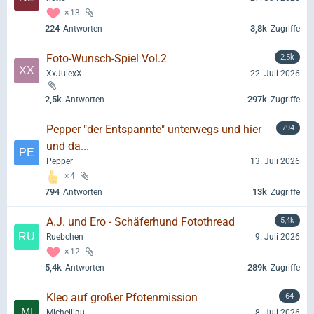
13
224
3,8k
Antworten
Zugriffe
Foto-Wunsch-Spiel Vol.2
2,5k
XxJulexX
22. Juli 2026
2,5k
297k
Antworten
Zugriffe
Pepper "der Entspannte" unterwegs und hier
794
und da...
Pepper
13. Juli 2026
4
794
13k
Antworten
Zugriffe
A.J. und Ero - Schäferhund Fotothread
5,4k
Ruebchen
9. Juli 2026
12
5,4k
289k
Antworten
Zugriffe
Kleo auf großer Pfotenmission
64
Michelliau
8. Juli 2026