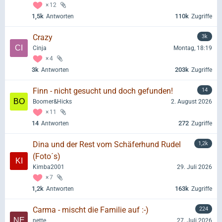
12
1,5k
110k
Antworten
Zugriffe
Crazy
3k
Cinja
Montag, 18:19
4
3k
203k
Antworten
Zugriffe
Finn - nicht gesucht und doch gefunden!
14
Boomer&Hicks
2. August 2026
11
14
272
Antworten
Zugriffe
Dina und der Rest vom Schäferhund Rudel
1,2k
(Foto´s)
Kimba2001
29. Juli 2026
7
1,2k
163k
Antworten
Zugriffe
Carma - mischt die Familie auf :-)
224
nette
27. Juli 2026