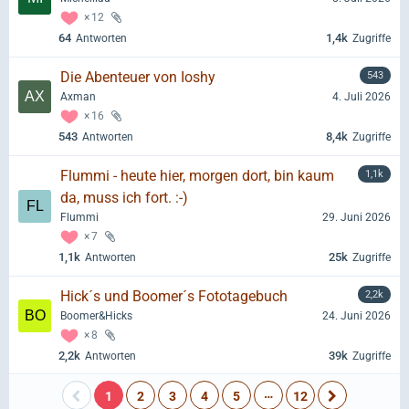
12
64
1,4k
Antworten
Zugriffe
Die Abenteuer von Ioshy
543
Axman
4. Juli 2026
16
543
8,4k
Antworten
Zugriffe
Flummi - heute hier, morgen dort, bin kaum
1,1k
da, muss ich fort. :-)
Flummi
29. Juni 2026
7
1,1k
25k
Antworten
Zugriffe
Hick´s und Boomer´s Fototagebuch
2,2k
Boomer&Hicks
24. Juni 2026
8
2,2k
39k
Antworten
Zugriffe
…
1
2
3
4
5
12