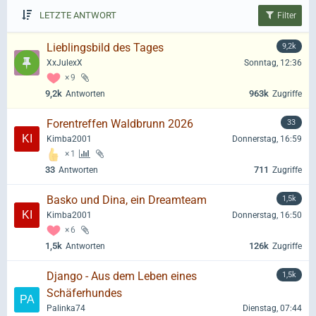
LETZTE ANTWORT
Filter
Lieblingsbild des Tages
9,2k
XxJulexX
Sonntag, 12:36
9
9,2k
963k
Antworten
Zugriffe
Forentreffen Waldbrunn 2026
33
Kimba2001
Donnerstag, 16:59
1
33
711
Antworten
Zugriffe
Basko und Dina, ein Dreamteam
1,5k
Kimba2001
Donnerstag, 16:50
6
1,5k
126k
Antworten
Zugriffe
Django - Aus dem Leben eines
1,5k
Schäferhundes
Palinka74
Dienstag, 07:44